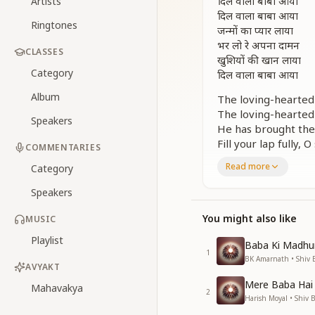
दिल वाला बाबा आया
Artists
दिल वाला बाबा आया
Ringtones
जन्मों का प्यार लाया
भर लो रे अपना दामन
CLASSES
खुशियों की खान लाया
Category
दिल वाला बाबा आया
Album
The loving-hearted
The loving-hearted
Speakers
He has brought the 
Fill your lap fully, O
COMMENTARIES
He has brought a t
Read more
Category
The loving-hearted
Speakers
उसकी नजर पड़ी तो खिल 
उसकी दुवाएं करते हर दिल
You might also like
MUSIC
यादों में बीते पल पल ये 
Playlist
दिल वाला बाबा आया
Baba Ki Madhu
1
जन्मों का प्यार लाया
BK Amarnath • Shiv 
AVYAKT
भर लो रे अपना दामन
Mere Baba Hai
खुशियों की खान लाया
Mahavakya
2
Harish Moyal • Shiv 
दिल वाला बाबा आया