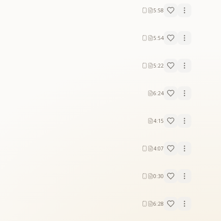
5:58
5:54
5:22
6:24
4:15
4:07
0:30
6:28