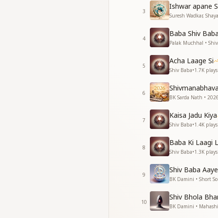
Ishwar apane S
When His gaze falls
3
Suresh Wadkar, Shayaj
Through His blessing
Each moment spent 
Baba Shiv Baba 
The loving-hearted
4
Palak Muchhal • Shi
He has brought the 
Fill your lap fully, O
Acha Laage Si
5
He has brought a t
Shiv Baba
•
1.7K
plays
The loving-hearted
Shivmanabhav
6
सच्चाई से बताओ भूले वो
BK Sarda Nath • 2026
कर देगा माफ तुमकों वो द
Kaisa Jadu Kiya
सच्ची लगन से कर लो सा
7
Shiv Baba
•
1.4K
plays
दिल वाला बाबा आया
जन्मों का प्यार लाया
Baba Ki Laagi 
भर लो रे अपना दामन
8
Shiv Baba
•
1.3K
plays
खुशियों की खान लाया
दिल वाला बाबा आया
Shiv Baba Aaye
9
BK Damini • Short S
Confess with honest
The Giver, the Lord 
Shiv Bhola Bhan
10
With true devotion
BK Damini • Mahashi
The loving-hearted