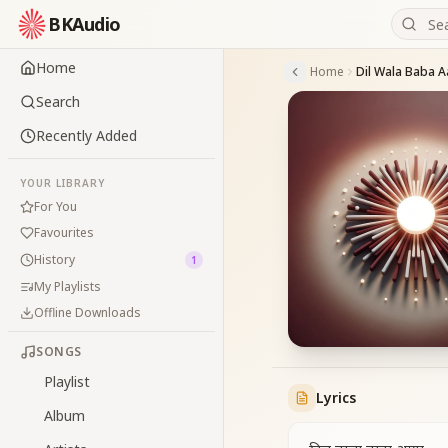
BKAudio
Home
Home
Dil Wala Baba A
Search
Recently Added
YOUR LIBRARY
For You
Favourites
History
1
My Playlists
Offline Downloads
SONGS
Playlist
Lyrics
Album