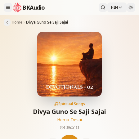
BKAudio
HIN
Home
Divya Guno Se Saji Sajai
Spiritual Songs
Divya Guno Se Saji Sajai
Hema Desai
6:39
163