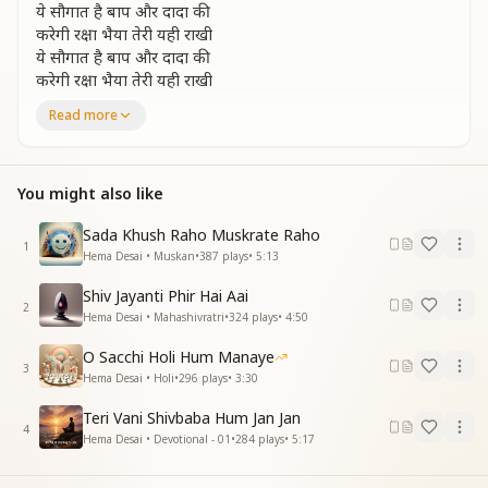
ये सौगात है बाप और दादा की
करेगी रक्षा भैया तेरी यही राखी
ये सौगात है बाप और दादा की
करेगी रक्षा भैया तेरी यही राखी
करना तुम संभाल इसकी जन्मों बाद ये राखी पाई
Read more
राखी बहना लाई राखी बहना लाई
दिव्य गुणों से सजी सजाई भैया राखी बहना लाई
राखी बहना लाई राखी बहना लाई
You might also like
ये राखी सर्व गुण संपन्न बनाए
सुक्ष्म आकारी फरिश्ता यही बनाए
Sada Khush Raho Muskrate Raho
1
जो बांध ले ये राखी करता है वो अनोखी कमाई
Hema Desai • Muskan
•
387
plays
•
5:13
राखी बहना लाई राखी बहना लाई
Shiv Jayanti Phir Hai Aai
दिव्य गुणों से सजी सजाई भैया राखी बहना लाई
2
Hema Desai • Mahashivratri
•
324
plays
•
4:50
राखी बहना लाई राखी बहना लाई
O Sacchi Holi Hum Manaye
इस राखी की चमक अलौकिक रूहानी
3
Hema Desai • Holi
•
296
plays
•
3:30
जो बांधे वो आत्मा बन जाए महादानी
इस राखी की चमक अलौकिक रूहानी
Teri Vani Shivbaba Hum Jan Jan
जो बांधे वो आत्मा बन जाए महादानी
4
Hema Desai • Devotional - 01
•
284
plays
•
5:17
शक्ति के सागर की शक्ति भैया इस राखी में समाई
राखी बहना लाई राखी बहना लाई