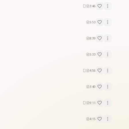
3:46
5:53
8:39
5:33
4:56
3:40
9:11
4:15