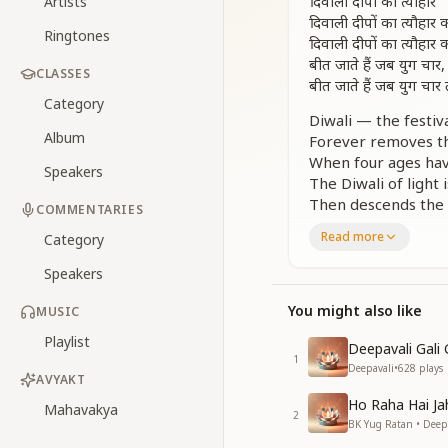
दिवाली दीपों का त्यौहार
Artists
दिवाली दीपों का त्यौहार
Ringtones
दिवाली दीपों का त्यौहार
बीत जाते हैं जब युग चार,
CLASSES
बीत जाते हैं जब युग चार
Category
Diwali — the festiva
Album
Forever removes th
When four ages ha
Speakers
The Diwali of light
Then descends the 
COMMENTARIES
Who restores the wo
Read more
Category
वो आत्म दीप जलाते हैं, सच
Speakers
वो आत्म दीप जलाते हैं, सच
ज्ञान से आत्मा की जगी है ज
You might also like
MUSIC
खुशियों से अपनी सजी है सू
Playlist
Deepavali Gali 
He ignites the lamps
1
Deepavali
•
628
plays
And celebrates the 
AVYAKT
He ignites the lamps
Ho Raha Hai J
Mahavakya
2
And celebrates the 
BK Yug Ratan • Deep
By God’s wisdom, th