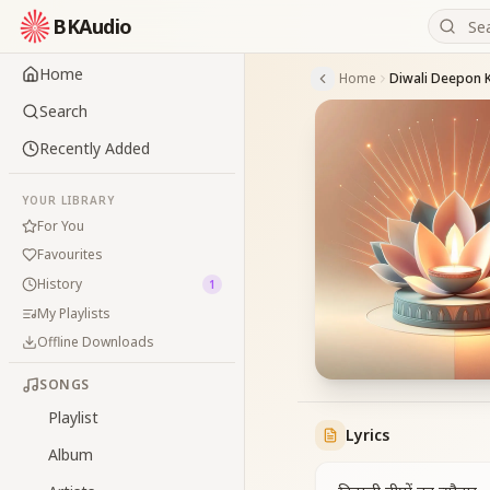
BKAudio
Home
Home
Diwali Deepon 
Search
Recently Added
YOUR LIBRARY
For You
Favourites
History
1
My Playlists
Offline Downloads
SONGS
Playlist
Lyrics
Album