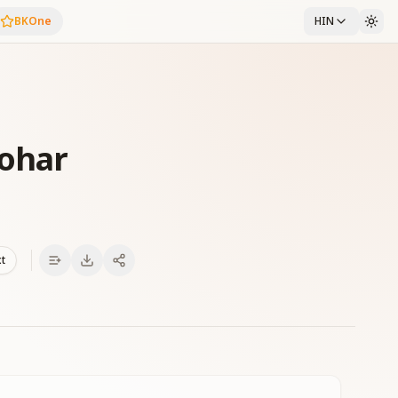
BKOne
HIN
yohar
xt