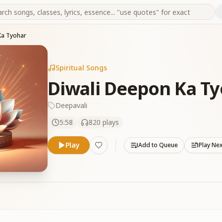
Ka Tyohar
Spiritual Songs
Diwali Deepon Ka T
Deepavali
5:58
820
plays
Play
Add to Queue
Play Ne