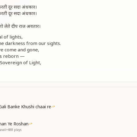
 करती दूर सदा अंधकार।
 करती दूर सदा अंधकार।
 तो लेते दीप राज अवतार।
l of lights,
e darkness from our sights.
ve come and gone,
 is reborn —
Sovereign of Light,
rld to its golden height.
्ची दिवाली मनाते हैं।
्ची दिवाली मनाते हैं।
्योति प्यारी प्यारी,
रत न्यारी न्यारी।
Gali Banke Khushi chaai re
 of the soul divine,
true Diwali sublime.
 of the soul divine,
ahan Ye Roshan
true Diwali sublime
avali
•
488
plays
e soul’s light awakens,