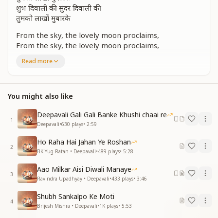
शुभ दिवाली की सुंदर दिवाली की
तुमको लाखों मुबारके
From the sky, the lovely moon proclaims,
From the sky, the lovely moon proclaims,
Gazing at you with love so pure—
Read more
A blessed, beautiful Diwali to you,
A blessed, beautiful Diwali to you,
May countless blessings be yours!
You might also like
A blessed, beautiful Diwali to you,
May countless blessings be yours!
Deepavali Gali Gali Banke Khushi chaai re
1
ज्ञान के दीपों से मन में तुम्हारे
Deepavali
•
630
plays
•
2:59
पावन पावन उजाला हो
Ho Raha Hai Jahan Ye Roshan
पावन पावन उजाला हो
2
BK Yug Ratan • Deepavali
•
489
plays
•
5:28
पावन पावन उजाला हो
घर आंगन ये हर दम तुम्हारा
Aao Milkar Aisi Diwali Manaye
खुशियों की पहने माला हो
3
Ravindra Upadhyay • Deepavali
•
433
plays
•
3:46
खुशियों की पहने माला हो
खुशियों की पहने माला हो
Shubh Sankalpo Ke Moti
4
हर पल आए जीवन में सब के
Brijesh Mishra • Deepavali
•
1K
plays
•
5:53
स्वर्णिम सूखों की बहार के