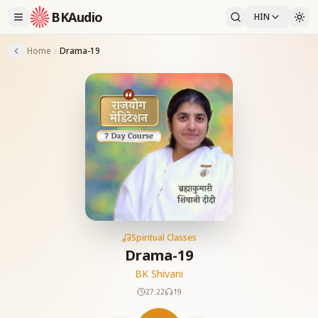
BKAudio
HIN
Home
Drama-19
Spiritual Classes
Drama-19
BK Shivani
27:22
19