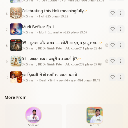
BK Shivani • 7 Day Course - BK Shivani Didi
•
264
plays
•
25:08
Celebrating this Holi meaningfully
6
BK Shivani • Holi
•
225
plays
•
59:22
Murli Befikar Ep 1
7
BK Shivani • Murli Explanation
•
225
plays
•
29:57
05 - गुटका और शराब — छोटी आदत, बड़ा नुकसान
8
BK Shivani, BK Dr Girish Patel • Addiction
•
211
plays
•
28:44
01 - आदत कब मजबूरी बन जाती है?
9
BK Shivani, BK Dr Girish Patel • Addiction
•
208
plays
•
27:08
इस दिवाली से श्रेष्ठ कर्मों का खाता बनाये
10
BK Shivani • दिवाली: रीतियों के आध्यात्मिक रहस्य
•
184
plays
•
18:19
More From
Speaker
Album