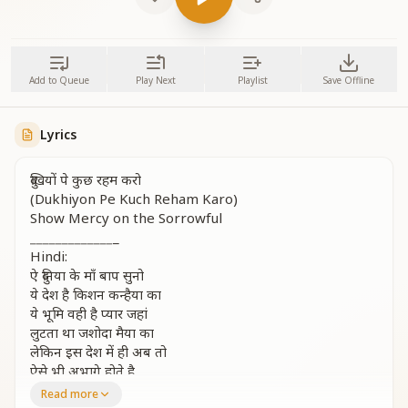
Add to Queue
Play Next
Playlist
Save Offline
Lyrics
दुखियों पे कुछ रहम करो
(Dukhiyon Pe Kuch Reham Karo)
Show Mercy on the Sorrowful
_
_
_
_
_
_
_
_
_
_
_
_
_
_
Hindi:
ऐ दुनिया के माँ बाप सुनो
ये देश है किशन कन्हैया का
ये भूमि वही है प्यार जहां
लुटता था जशोदा मैया का
लेकिन इस देश में ही अब तो
ऐसे भी अभागे होते है
माँ बाप के होते हुए भी
Read more