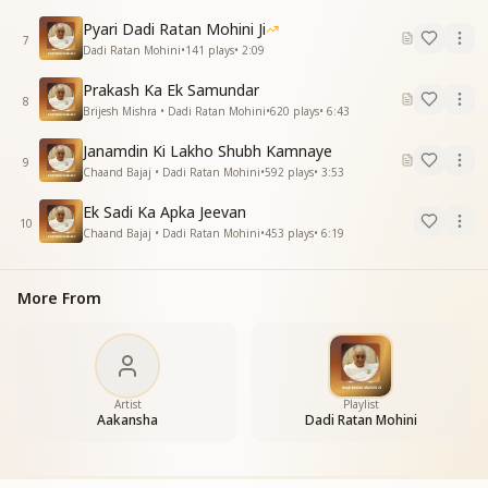
मिला आपका है हमे प्यार प्यारा
Pyari Dadi Ratan Mohini Ji
श्रद्धांजली देता परिवार सारा
7
Dadi Ratan Mohini
•
141
plays
•
2:09
शिव बाबा को याद जब भी करेंगे
शिव शक्ती बन याद आओगी दादी
Prakash Ka Ek Samundar
8
शिव शक्ती बन याद आओगी दादी
Brijesh Mishra • Dadi Ratan Mohini
•
620
plays
•
6:43
जीवन में आकर ज्योति जगाकर
Janamdin Ki Lakho Shubh Kamnaye
हमसे जुदा हो न पाओगी दादी
9
Chaand Bajaj • Dadi Ratan Mohini
•
592
plays
•
3:53
हमे ज्ञान रत्नों से इतना भरा है
दुआओं में भी याद आओगी दादी
Ek Sadi Ka Apka Jeevan
दुआओं में भी याद आओगी दादी
10
Chaand Bajaj • Dadi Ratan Mohini
•
453
plays
•
6:19
दुआओं में भी याद आओगी दादी
More From
Artist
Playlist
Aakansha
Dadi Ratan Mohini