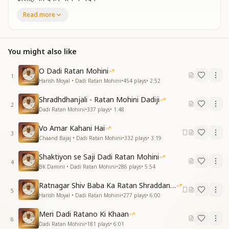
उमंगों के पंखों से उड़ते उड़ाते
Read more
सदा ही रहे बाबा की आग्या पे
सुना जाएगा यज्ञ इतिहास जब भी
सदा सामने आ पाओगी दादी
You might also like
सदा सामने आ पाओगी दादी
दुनिया को दी है ऐसी निशानी
O Dadi Ratan Mohini
1
सुख से भरी राहे सबको सुहानी
Harish Moyal • Dadi Ratan Mohini
•
454
plays
•
2:52
आ आ आ आ आ
Shradhdhanjali - Ratan Mohini Dadiji
दुनिया को दी है ऐसी निशानी
2
Dadi Ratan Mohini
•
337
plays
•
1:48
सुख से भरी राहे सबको सुहानी
न कोई जिया है ना कोइ जियेगा
Vo Amar Kahani Hai
सो साल की क्या रही जिंदगाणी
3
Chaand Bajaj • Dadi Ratan Mohini
•
332
plays
•
3:19
वही मंदिरी की सजी देवीया हो
हमेशा ही पूजी जाओगी दादी
Shaktiyon se Saji Dadi Ratan Mohini
4
हमेशा ही पूजी जाओगी दादी
BK Damini • Dadi Ratan Mohini
•
286
plays
•
5:54
सेवा जो तन से रही थी अधुरी
Ratnagar Shiv Baba Ka Ratan Shraddanjali
5
वतन सी ही करने चली उसको पुरी
Harish Moyal • Dadi Ratan Mohini
•
277
plays
•
6:00
आ आ आ आ
Meri Dadi Ratano Ki Khaan
सेवा जो तन से रही थी अधुरी
6
Dadi Ratan Mohini
•
181
plays
•
6:01
वतन सी ही करने चले उसको पुरी