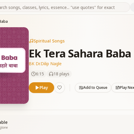
 Baba
Spiritual Songs
Ek Tera Sahara Baba
BK Dr.Dilip Nagle
6:15
18
plays
Play
Add to Queue
Play Ne
able
ngtone