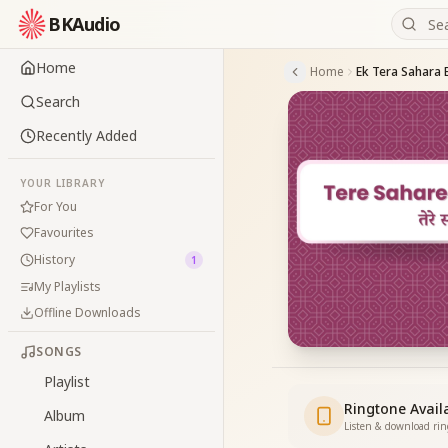
BKAudio
Home
Home
Ek Tera Sahara
Search
Recently Added
YOUR LIBRARY
For You
Favourites
History
1
My Playlists
Offline Downloads
SONGS
Playlist
Ringtone Avail
Album
Listen & download ri