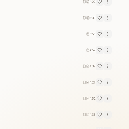
4:22
6:40
3:55
4:52
4:37
4:27
4:52
4:36