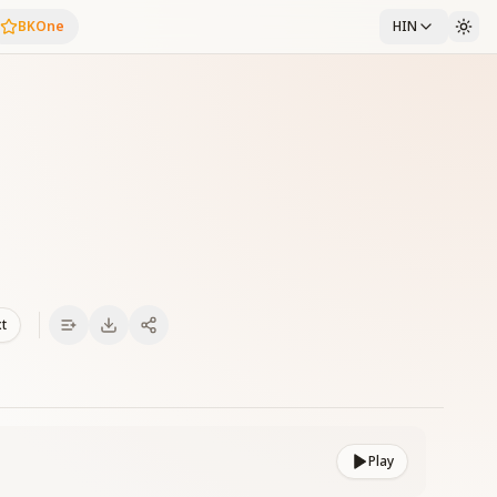
BKOne
HIN
xt
Play