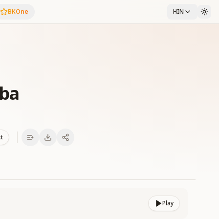
BKOne
HIN
aba
xt
Play