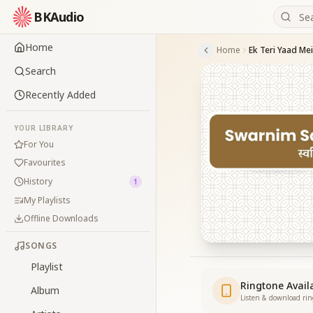
BKAudio
Home
Home
Ek Teri Yaad Me
Search
Recently Added
YOUR LIBRARY
For You
Favourites
History
1
My Playlists
Offline Downloads
SONGS
Playlist
Ringtone Avail
Album
Listen & download ri