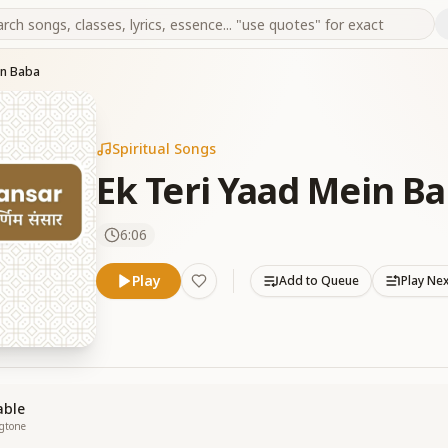
in Baba
Spiritual Songs
Ek Teri Yaad Mein B
6:06
Play
Add to Queue
Play Ne
able
ngtone