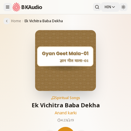
BKAudio
HIN
Home
Ek Vichitra Baba Dekha
Spiritual Songs
Ek Vichitra Baba Dekha
Anand karki
4:23
19