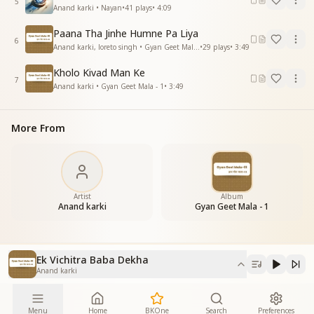
5
Anand karki • Nayan
•
41
plays
•
4:09
Paana Tha Jinhe Humne Pa Liya
6
Anand karki, loreto singh • Gyan Geet Mala - 1
•
29
plays
•
3:49
Kholo Kivad Man Ke
7
Anand karki • Gyan Geet Mala - 1
•
3:49
More From
Artist
Album
Anand karki
Gyan Geet Mala - 1
Ek Vichitra Baba Dekha
Anand karki
Menu
Home
BKOne
Search
Preferences