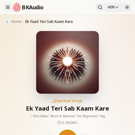
BKAudio
HIN
Home
Ek Yaad Teri Sab Kaam Kare
Spiritual Songs
Ek Yaad Teri Sab Kaam Kare
Shiv Baba
Murli ki Mahima
For Beginners
Yog
15:39
961