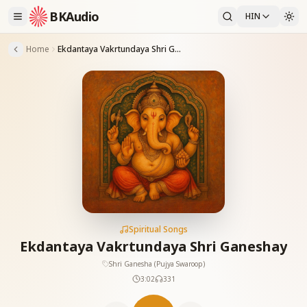
BKAudio
HIN
Home
Ekdantaya Vakrtundaya Shri Ganeshay
Spiritual Songs
Ekdantaya Vakrtundaya Shri Ganeshay
Shri Ganesha (Pujya Swaroop)
3:02
331