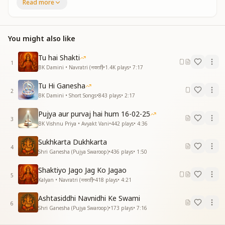
गजीशानाय भालचंद्राय
Read more
श्री गणेशाय धीमहि
गाणचतुराय गाणप्राणाय
You might also like
गाणातरात्मने
गाणउत्सुकाय गाणमणसाय
Tu hai Shakti
गाणउत्सुक मनसे
1
BK Damini • Navratri (नवरात्रि)
•
1.4K
plays
•
7:17
गुरुपुजितय गुरुदेवताय
गुरू कुल स्थायीने
Tu Hi Ganesha
गुरू विक्रमाय नी हे प्रवनाय
2
BK Damini • Short Songs
•
843
plays
•
2:17
गुरू ही गुरू गुर्वे
गुरू दैत्य कला क्षेत्रे
Pujya aur purvaj hai hum 16-02-25
3
गुरूधैम सदा नाथाय
BK Vishnu Priya • Avyakt Vani
•
442
plays
•
4:36
गुरू पुत्र परितात्री
Sukhkarta Dukhkarta
गुरू पाखंड खंड काय
4
Shri Ganesha (Pujya Swaroop)
•
436
plays
•
1:50
एक ताराय एक दंताय
गीत गोत्राय धीमहि
Shaktiyo Jago Jag Ko Jagao
गुढ कल्पाय गंध मस्काय
5
Kalyan • Navratri (नवरात्रि)
•
418
plays
•
4:21
गो जय प्रदाय धीमहि
गुणातीताय गुणाधिशाय
Ashtasiddhi Navnidhi Ke Swami
6
गुण प्रवेशताय धीमहि
Shri Ganesha (Pujya Swaroop)
•
173
plays
•
7:16
एक दंताय वक्रतूंडाय