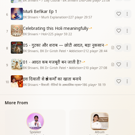
BK Shivani • 7 Day Course - BK Shivani Didi
•
266
plays
•
25:08
Murli Befikar Ep 1
6
BK Shivani • Murli Explanation
•
227
plays
•
29:57
Celebrating this Holi meaningfully
7
BK Shivani • Holi
•
225
plays
•
59:22
05 - गुटका और शराब — छोटी आदत, बड़ा नुकसान
8
BK Shivani, BK Dr Girish Patel • Addiction
•
212
plays
•
28:44
01 - आदत कब मजबूरी बन जाती है?
9
BK Shivani, BK Dr Girish Patel • Addiction
•
210
plays
•
27:08
इस दिवाली से श्रेष्ठ कर्मों का खाता बनाये
10
BK Shivani • दिवाली: रीतियों के आध्यात्मिक रहस्य
•
186
plays
•
18:19
More From
Speaker
Album