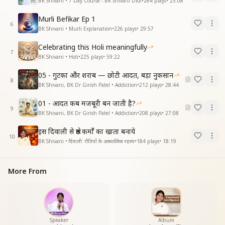
BK Shivani • 7 Day Course - BK Shivani Didi
•
264
plays
•
25:08
Murli Befikar Ep 1
6
BK Shivani • Murli Explanation
•
226
plays
•
29:57
Celebrating this Holi meaningfully
7
BK Shivani • Holi
•
225
plays
•
59:22
05 - गुटका और शराब — छोटी आदत, बड़ा नुकसान
8
BK Shivani, BK Dr Girish Patel • Addiction
•
212
plays
•
28:44
01 - आदत कब मजबूरी बन जाती है?
9
BK Shivani, BK Dr Girish Patel • Addiction
•
208
plays
•
27:08
इस दिवाली से श्रेष्ठ कर्मों का खाता बनाये
10
BK Shivani • दिवाली: रीतियों के आध्यात्मिक रहस्य
•
184
plays
•
18:19
More From
Speaker
Album