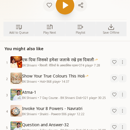
Add to Queue
Play Next
Playlist
Save Offline
You might also like
एक दिया जिसको हमेशा जलाके रखे इस दिवाली
1
BK Shivani • दिवाली: रीतियों के आध्यात्मिक रहस्य
•
374
plays
•
7:28
Show Your True Colours This Holi
2
BK Shivani • Holi
•
368
plays
•
14:37
Atma-1
3
BK Shivani • 7 Day Course - BK Shivani Didi
•
321
plays
•
30:25
Invoke Your 8 Powers - Navratri
4
BK Shivani • Shakti - Powers
•
306
plays
•
12:22
Question and Answer-32
5