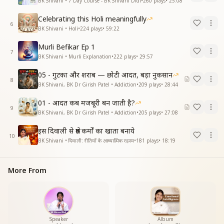
BK Shivani • 7 Day Course - BK Shivani Didi
•
260
plays
•
25:08
Celebrating this Holi meaningfully
6
BK Shivani • Holi
•
224
plays
•
59:22
Murli Befikar Ep 1
7
BK Shivani • Murli Explanation
•
222
plays
•
29:57
05 - गुटका और शराब — छोटी आदत, बड़ा नुकसान
8
BK Shivani, BK Dr Girish Patel • Addiction
•
209
plays
•
28:44
01 - आदत कब मजबूरी बन जाती है?
9
BK Shivani, BK Dr Girish Patel • Addiction
•
205
plays
•
27:08
इस दिवाली से श्रेष्ठ कर्मों का खाता बनाये
10
BK Shivani • दिवाली: रीतियों के आध्यात्मिक रहस्य
•
181
plays
•
18:19
More From
Speaker
Album