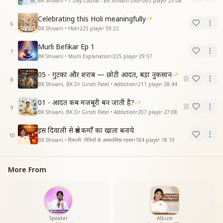
BK Shivani • 7 Day Course - BK Shivani Didi
•
263
plays
•
25:08
Celebrating this Holi meaningfully
6
BK Shivani • Holi
•
225
plays
•
59:22
Murli Befikar Ep 1
7
BK Shivani • Murli Explanation
•
225
plays
•
29:57
05 - गुटका और शराब — छोटी आदत, बड़ा नुकसान
8
BK Shivani, BK Dr Girish Patel • Addiction
•
211
plays
•
28:44
01 - आदत कब मजबूरी बन जाती है?
9
BK Shivani, BK Dr Girish Patel • Addiction
•
207
plays
•
27:08
इस दिवाली से श्रेष्ठ कर्मों का खाता बनाये
10
BK Shivani • दिवाली: रीतियों के आध्यात्मिक रहस्य
•
184
plays
•
18:19
More From
Speaker
Album