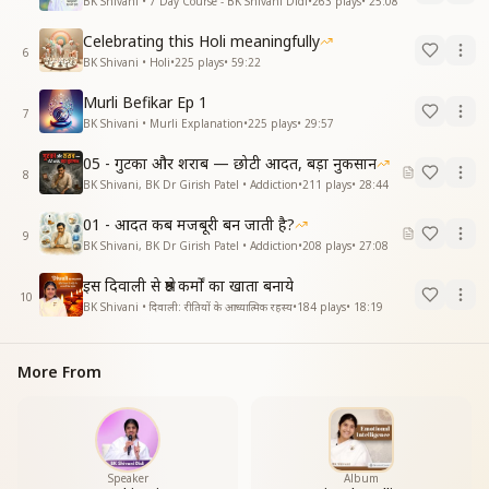
BK Shivani • 7 Day Course - BK Shivani Didi
•
263
plays
•
25:08
Celebrating this Holi meaningfully
6
BK Shivani • Holi
•
225
plays
•
59:22
Murli Befikar Ep 1
7
BK Shivani • Murli Explanation
•
225
plays
•
29:57
05 - गुटका और शराब — छोटी आदत, बड़ा नुकसान
8
BK Shivani, BK Dr Girish Patel • Addiction
•
211
plays
•
28:44
01 - आदत कब मजबूरी बन जाती है?
9
BK Shivani, BK Dr Girish Patel • Addiction
•
208
plays
•
27:08
इस दिवाली से श्रेष्ठ कर्मों का खाता बनाये
10
BK Shivani • दिवाली: रीतियों के आध्यात्मिक रहस्य
•
184
plays
•
18:19
More From
Speaker
Album