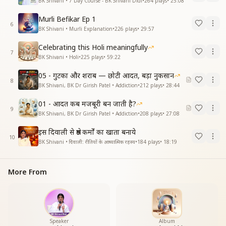
BK Shivani • 7 Day Course - BK Shivani Didi
•
264
plays
•
25:08
Murli Befikar Ep 1
6
BK Shivani • Murli Explanation
•
226
plays
•
29:57
Celebrating this Holi meaningfully
7
BK Shivani • Holi
•
225
plays
•
59:22
05 - गुटका और शराब — छोटी आदत, बड़ा नुकसान
8
BK Shivani, BK Dr Girish Patel • Addiction
•
212
plays
•
28:44
01 - आदत कब मजबूरी बन जाती है?
9
BK Shivani, BK Dr Girish Patel • Addiction
•
208
plays
•
27:08
इस दिवाली से श्रेष्ठ कर्मों का खाता बनाये
10
BK Shivani • दिवाली: रीतियों के आध्यात्मिक रहस्य
•
184
plays
•
18:19
More From
Speaker
Album