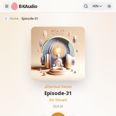
BKAudio
HIN
Home
Episode-31
Spiritual Classes
Episode-31
BK Shivani
29:09