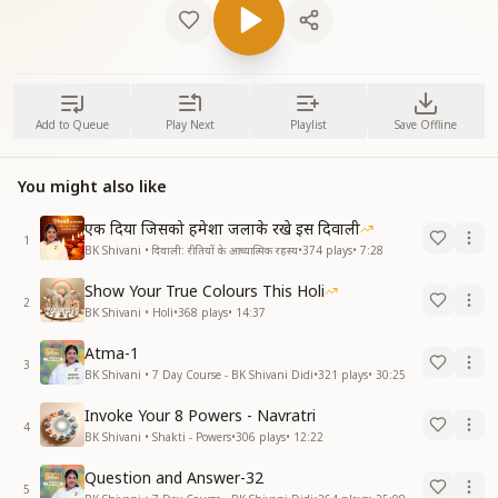
Add to Queue
Play Next
Playlist
Save Offline
You might also like
एक दिया जिसको हमेशा जलाके रखे इस दिवाली
1
BK Shivani • दिवाली: रीतियों के आध्यात्मिक रहस्य
•
374
plays
•
7:28
Show Your True Colours This Holi
2
BK Shivani • Holi
•
368
plays
•
14:37
Atma-1
3
BK Shivani • 7 Day Course - BK Shivani Didi
•
321
plays
•
30:25
Invoke Your 8 Powers - Navratri
4
BK Shivani • Shakti - Powers
•
306
plays
•
12:22
Question and Answer-32
5