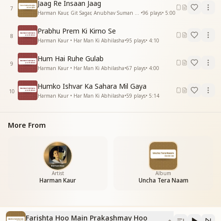
*स्वीट प्रेजेंस
Jaag Re Insaan Jaag
7
फ्लोटिंग लाइक ए कैरेफ्री टायर्ड
Harman Kaur, Git Sagar, Anubhav Suman • Pyare Prabhu Shukriya
•
96
plays
•
5:00
फ्लोटिंग लाइक ए कैरेफ्री टायर्ड
Prabhu Prem Ki Kirno Se
8
रूह बनकर मुझको याद करो
Harman Kaur • Har Man Ki Abhilasha
•
95
plays
•
4:10
हर आत्मा का भाग्य जगाओ
Hum Hai Ruhe Gulab
आय एम एन एंजल आय एम ए लाइट
9
Harman Kaur • Har Man Ki Abhilasha
•
67
plays
•
4:00
आय एम एन एंजल आय एम ए लाइट
Humko Ishvar Ka Sahara Mil Gaya
(यही संदेश सुनाओ
10
Harman Kaur • Har Man Ki Abhilasha
•
59
plays
•
5:14
प्रभु पैगामको जन जन में दिल से पहुंचाओ)
यही संदेश सुनाओ
More From
यही संदेश सुनाओ
प्रभु पैगामको जन जन में दिल से पहुंचाओ
फरिश्ता हु मैं प्रकाशमय हु मैं
देहभान से न्यारा हु मैं
आसमान में हल्का हो उड़ता हु मैं
Artist
Album
Harman Kaur
Uncha Tera Naam
फरिश्ता हु मैं प्रकाशमय हु मैं
फरिश्ता हु मैं प्रकाशमय हु मैं
आय एम एन एंजल आय एम ए लाइट
आय एम एन एंजल आय एम ए लाइट
Farishta Hoo Main Prakashmay Hoo