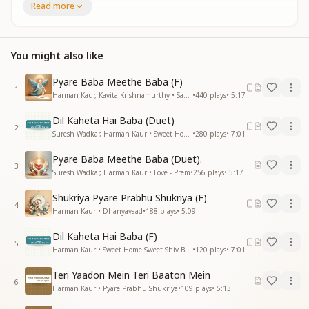
Read more
डियर एंजल लाइक मी लाइक मी*
*आय ब्रोकन एंजल वी हैव ए लाइट
डियर एंजल लाइक मी लाइक मी*
You might also like
बन फरिश्ता मेरे साथ उडो
दिव्यता का प्रकाश फैलाओ
Pyare Baba Meethe Baba (F)
ई आय एम एन एंजल आय एम ए लाइट
1
Harman Kaur, Kavita Krishnamurthy • Saathi (Companion)
•
440
plays
•
5:17
ई आय एम एन एंजल आय एम ए लाइट
Dil Kaheta Hai Baba (Duet)
(आओ मेरे पास आओ
2
Suresh Wadkar, Harman Kaur • Sweet Home Sweet Shiv Baba
•
280
plays
•
7:01
बन फरिश्ता पूरी करो सबकी आशाएं)
Pyare Baba Meethe Baba (Duet).
मेरे पास आओ
3
Suresh Wadkar, Harman Kaur • Love - Prem
•
256
plays
•
5:17
मेरे पास आओ
बन फरिश्ता पूरी करो सबकी आशाएं
Shukriya Pyare Prabhu Shukriya (F)
4
फरिश्ता हु मैं प्रकाशमय हु मैं
Harman Kaur • Dhanyavaad
•
188
plays
•
5:09
(रूह बनकर मुझको याद करो
Dil Kaheta Hai Baba (F)
5
हर आत्मा का भाग्य जगाओ)
Harman Kaur • Sweet Home Sweet Shiv Baba
•
120
plays
•
7:01
रूह बनकर मुझको याद करो
Teri Yaadon Mein Teri Baaton Mein
6
हर आत्मा का भाग्य जगाओ
Harman Kaur • Pyare Prabhu Shukriya
•
109
plays
•
5:13