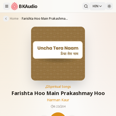
BKAudio
HIN
Home
Farishta Hoo Main Prakashmay Hoo
Spiritual Songs
Farishta Hoo Main Prakashmay Hoo
Harman Kaur
6:22
54