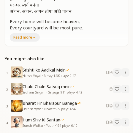
घर-घर स्वर्ग बनेगा
आंगन, आंगन, आंगन होगा अति पावन
Every home will become heaven,
Every courtyard will be most pure.
Every home will become heaven,
Read more
Every courtyard will be most pure.
Daily will flow the nectar of divine love, in the golden
age so delightful.
You might also like
Yes… daily will flow the nectar of divine love, in the
golden age so delightful.
Srishti ke Aadikal Mein
Every home will become heaven,
1
Harish Moyal • Samay
•
1.3K
plays
•
9:47
Every courtyard will be most pure.
Chalo Chale Satyug mein
बाजेगी सुख की शहनाई, प्रेम शांति की धुन पर
2
Sadhana Sargam • Satyuga
•
911
plays
•
4:42
झूमेगा आनंद मगन मन, बंसी चैन की सुनकर
सदा एकता की सरगम पर, गाएगा नवजीवन
Bharat Fir Bharapur Banega
हो.. सदा एकता की सरगम पर, गाएगा नवजीवन
3
Udit Narayan • Bharat
•
559
plays
•
6:42
घर-घर स्वर्ग बनेगा
आंगन, आंगन, आंगन होगा अति पावन
Hum Shiv Ki Santan
4
Suresh Wadkar • Youth
•
194
plays
•
6:10
The shehnai of happiness will play, to the tune of