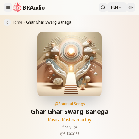
BKAudio
HIN
Home
Ghar Ghar Swarg Banega
Spiritual Songs
Ghar Ghar Swarg Banega
Kavita Krishnamurthy
Satyuga
6:13
163