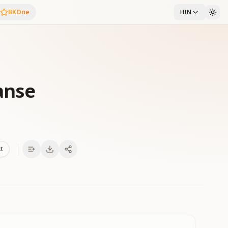
BKOne
HIN
Sanse
xt