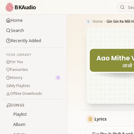
BKAudio
Home
Home
Gin Gin Ke Mili 
Search
Recently Added
YOUR LIBRARY
For You
Favourites
History
1
My Playlists
Offline Downloads
SONGS
Playlist
Lyrics
Album