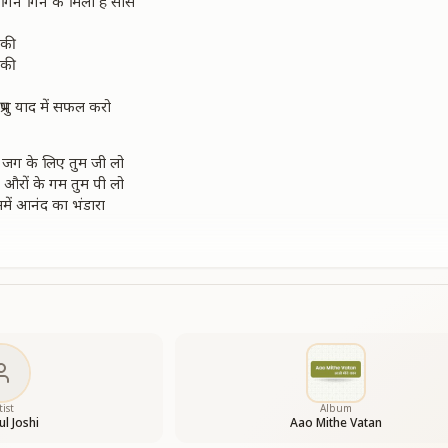
गिन गिन के मिली है सांसे
 की
 की
प्रभु याद में सफल करो
 जग के लिए तुम जी लो
 औरों के गम तुम पी लो
में आनंद का भंडारा
चमक रहा है मन मोती
्योत जगा लो तुम अभी
 वक्त नहीं है कल करने का
 की
tist
Album
ul Joshi
Aao Mithe Vatan
 की