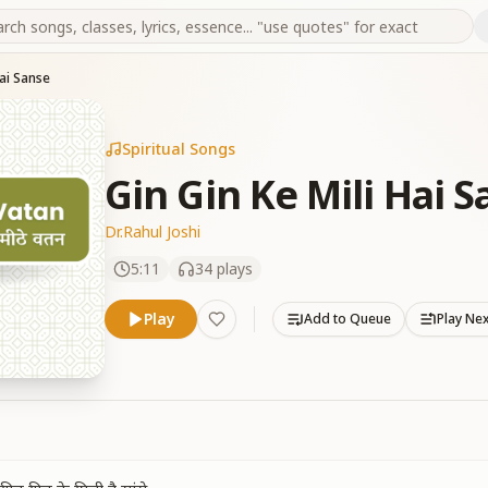
Hai Sanse
Spiritual Songs
Gin Gin Ke Mili Hai 
Dr.Rahul Joshi
5:11
34
plays
Play
Add to Queue
Play Ne