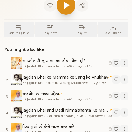
Add to Queue
Play Next
Playlist
Save Offline
You might also like
आदर्श ज्ञानी-तू-आत्मा का जीवन कैसा हो?
1
BK Jagdish Bhai • Pravachanmala
•
997
plays
•
61:52
Jagdish Bhai ke Mamma ke Sang ke Anubhav
2
BK Jagdish Bhai • Mamma Ke Sang Anubhav
•
930
plays
•
49:30
राजयोग का सच्चा उद्देश्य
3
BK Jagdish Bhai • Pravachanmala
•
605
plays
•
63:02
Jagdish Bhai and Dadi Nirmalshanta Ke Mamma Ke Saath Ke Anubhav
4
BK Jagdish Bhai, Dadi Nirmal Shanta Ji • Mamma Ke Sang Anubhav
•
458
plays
•
80:30
दिव्य गुणों को कैसे सहज धरण करे
5