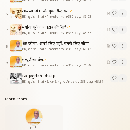
BK Jagdish Bhai • Pravachanmala
•
402
plays
•
44:53
आलस्य छोड़, योगयुक्त कैसे बने
6
BK Jagdish Bhai • Pravachanmala
•
389
plays
•
53:03
मर्यादा पूर्वक व्यवहार की विधि
7
BK Jagdish Bhai • Pravachanmala
•
343
plays
•
85:37
श्रेष्ठ जीवन: अपने लिए नहीं, सबके लिए जीना
8
BK Jagdish Bhai • Pravachanmala
•
315
plays
•
60:43
सम्पूर्ण समर्पण
9
BK Jagdish Bhai • Pravachanmala
•
307
plays
•
75:28
BK Jagdish Bhai JI
10
BK Jagdish Bhai • Sakar Sang Ka Anubhav
•
266
plays
•
66:39
More From
Speaker