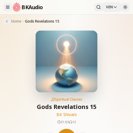
BKAudio
HIN
Home
Gods Revelations 15
Spiritual Classes
Gods Revelations 15
BK Shivani
31:03
12