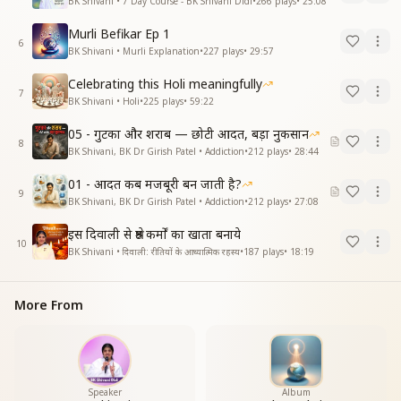
BK Shivani • 7 Day Course - BK Shivani Didi
•
266
plays
•
25:08
Murli Befikar Ep 1
6
BK Shivani • Murli Explanation
•
227
plays
•
29:57
Celebrating this Holi meaningfully
7
BK Shivani • Holi
•
225
plays
•
59:22
05 - गुटका और शराब — छोटी आदत, बड़ा नुकसान
8
BK Shivani, BK Dr Girish Patel • Addiction
•
212
plays
•
28:44
01 - आदत कब मजबूरी बन जाती है?
9
BK Shivani, BK Dr Girish Patel • Addiction
•
212
plays
•
27:08
इस दिवाली से श्रेष्ठ कर्मों का खाता बनाये
10
BK Shivani • दिवाली: रीतियों के आध्यात्मिक रहस्य
•
187
plays
•
18:19
More From
Speaker
Album