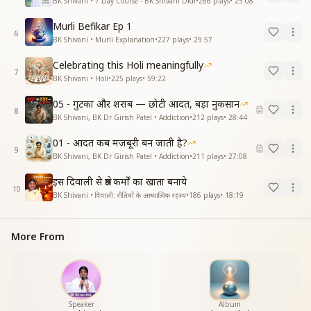
BK Shivani • 7 Day Course - BK Shivani Didi
•
266
plays
•
25:08
Murli Befikar Ep 1
6
BK Shivani • Murli Explanation
•
227
plays
•
29:57
Celebrating this Holi meaningfully
7
BK Shivani • Holi
•
225
plays
•
59:22
05 - गुटका और शराब — छोटी आदत, बड़ा नुकसान
8
BK Shivani, BK Dr Girish Patel • Addiction
•
212
plays
•
28:44
01 - आदत कब मजबूरी बन जाती है?
9
BK Shivani, BK Dr Girish Patel • Addiction
•
211
plays
•
27:08
इस दिवाली से श्रेष्ठ कर्मों का खाता बनाये
10
BK Shivani • दिवाली: रीतियों के आध्यात्मिक रहस्य
•
186
plays
•
18:19
More From
Speaker
Album