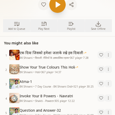
Add to Queue
Play Next
Playlist
Save Offline
You might also like
एक दिया जिसको हमेशा जलाके रखे इस दिवाली
1
BK Shivani • दिवाली: रीतियों के आध्यात्मिक रहस्य
•
367
plays
•
7:28
Show Your True Colours This Holi
2
BK Shivani • Holi
•
367
plays
•
14:37
Atma-1
3
BK Shivani • 7 Day Course - BK Shivani Didi
•
321
plays
•
30:25
Invoke Your 8 Powers - Navratri
4
BK Shivani • Shakti - Powers
•
305
plays
•
12:22
Question and Answer-32
5