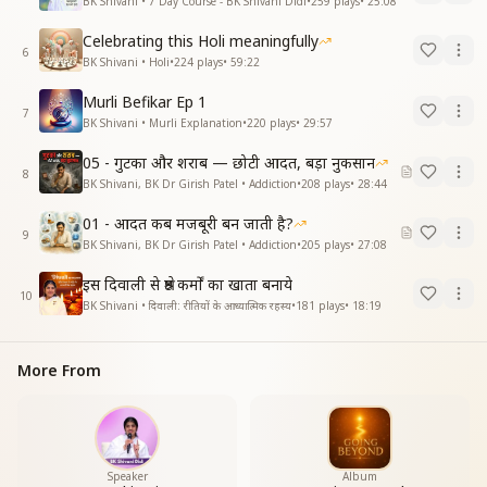
BK Shivani • 7 Day Course - BK Shivani Didi
•
259
plays
•
25:08
Celebrating this Holi meaningfully
6
BK Shivani • Holi
•
224
plays
•
59:22
Murli Befikar Ep 1
7
BK Shivani • Murli Explanation
•
220
plays
•
29:57
05 - गुटका और शराब — छोटी आदत, बड़ा नुकसान
8
BK Shivani, BK Dr Girish Patel • Addiction
•
208
plays
•
28:44
01 - आदत कब मजबूरी बन जाती है?
9
BK Shivani, BK Dr Girish Patel • Addiction
•
205
plays
•
27:08
इस दिवाली से श्रेष्ठ कर्मों का खाता बनाये
10
BK Shivani • दिवाली: रीतियों के आध्यात्मिक रहस्य
•
181
plays
•
18:19
More From
Speaker
Album