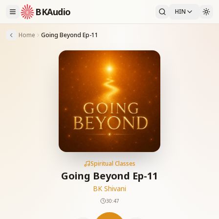
BKAudio
HIN
Home
Going Beyond Ep-11
Spiritual Classes
Going Beyond Ep-11
BK Shivani
30:47