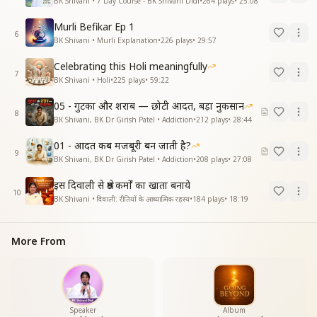
BK Shivani • 7 Day Course - BK Shivani Didi
•
264
plays
•
25:08
Murli Befikar Ep 1
6
BK Shivani • Murli Explanation
•
226
plays
•
29:57
Celebrating this Holi meaningfully
7
BK Shivani • Holi
•
225
plays
•
59:22
05 - गुटका और शराब — छोटी आदत, बड़ा नुकसान
8
BK Shivani, BK Dr Girish Patel • Addiction
•
212
plays
•
28:44
01 - आदत कब मजबूरी बन जाती है?
9
BK Shivani, BK Dr Girish Patel • Addiction
•
208
plays
•
27:08
इस दिवाली से श्रेष्ठ कर्मों का खाता बनाये
10
BK Shivani • दिवाली: रीतियों के आध्यात्मिक रहस्य
•
184
plays
•
18:19
More From
Speaker
Album