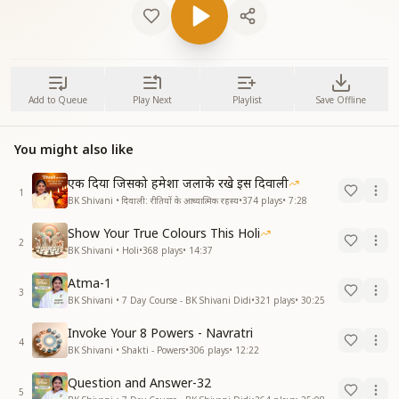
Add to Queue
Play Next
Playlist
Save Offline
You might also like
एक दिया जिसको हमेशा जलाके रखे इस दिवाली
1
BK Shivani • दिवाली: रीतियों के आध्यात्मिक रहस्य
•
374
plays
•
7:28
Show Your True Colours This Holi
2
BK Shivani • Holi
•
368
plays
•
14:37
Atma-1
3
BK Shivani • 7 Day Course - BK Shivani Didi
•
321
plays
•
30:25
Invoke Your 8 Powers - Navratri
4
BK Shivani • Shakti - Powers
•
306
plays
•
12:22
Question and Answer-32
5