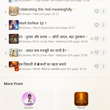
BK Shivani • 7 Day Course - BK Shivani Didi
•
260
plays
•
25:08
Celebrating this Holi meaningfully
6
BK Shivani • Holi
•
224
plays
•
59:22
Murli Befikar Ep 1
7
BK Shivani • Murli Explanation
•
224
plays
•
29:57
05 - गुटका और शराब — छोटी आदत, बड़ा नुकसान
8
BK Shivani, BK Dr Girish Patel • Addiction
•
209
plays
•
28:44
01 - आदत कब मजबूरी बन जाती है?
9
BK Shivani, BK Dr Girish Patel • Addiction
•
205
plays
•
27:08
इस दिवाली से श्रेष्ठ कर्मों का खाता बनाये
10
BK Shivani • दिवाली: रीतियों के आध्यात्मिक रहस्य
•
181
plays
•
18:19
More From
Speaker
Album