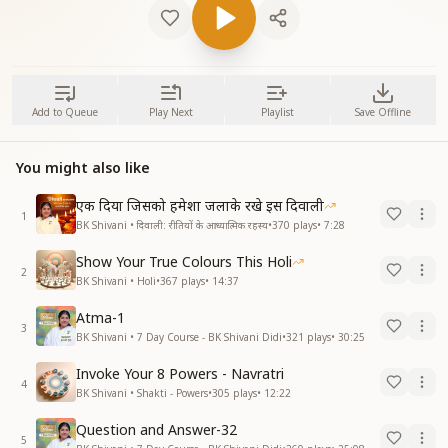
Add to Queue
Play Next
Playlist
Save Offline
You might also like
एक दिया जिसको हमेशा जलाके रखे इस दिवाली
1
BK Shivani • दिवाली: रीतियों के आध्यात्मिक रहस्य
•
370
plays
•
7:28
Show Your True Colours This Holi
2
BK Shivani • Holi
•
367
plays
•
14:37
Atma-1
3
BK Shivani • 7 Day Course - BK Shivani Didi
•
321
plays
•
30:25
Invoke Your 8 Powers - Navratri
4
BK Shivani • Shakti - Powers
•
305
plays
•
12:22
Question and Answer-32
5