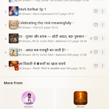
BK Shivani • 7 Day Course - BK Shivani Didi
•
264
plays
•
25:08
Murli Befikar Ep 1
6
BK Shivani • Murli Explanation
•
227
plays
•
29:57
Celebrating this Holi meaningfully
7
BK Shivani • Holi
•
225
plays
•
59:22
05 - गुटका और शराब — छोटी आदत, बड़ा नुकसान
8
BK Shivani, BK Dr Girish Patel • Addiction
•
212
plays
•
28:44
01 - आदत कब मजबूरी बन जाती है?
9
BK Shivani, BK Dr Girish Patel • Addiction
•
208
plays
•
27:08
इस दिवाली से श्रेष्ठ कर्मों का खाता बनाये
10
BK Shivani • दिवाली: रीतियों के आध्यात्मिक रहस्य
•
184
plays
•
18:19
More From
Speaker
Album