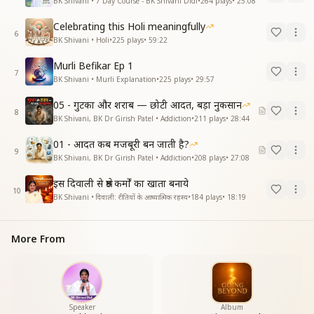
BK Shivani • 7 Day Course - BK Shivani Didi
•
264
plays
•
25:08
Celebrating this Holi meaningfully
6
BK Shivani • Holi
•
225
plays
•
59:22
Murli Befikar Ep 1
7
BK Shivani • Murli Explanation
•
225
plays
•
29:57
05 - गुटका और शराब — छोटी आदत, बड़ा नुकसान
8
BK Shivani, BK Dr Girish Patel • Addiction
•
211
plays
•
28:44
01 - आदत कब मजबूरी बन जाती है?
9
BK Shivani, BK Dr Girish Patel • Addiction
•
208
plays
•
27:08
इस दिवाली से श्रेष्ठ कर्मों का खाता बनाये
10
BK Shivani • दिवाली: रीतियों के आध्यात्मिक रहस्य
•
184
plays
•
18:19
More From
Speaker
Album