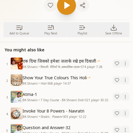
Add to Queue
Play Next
Playlist
Save Offline
You might also like
एक दिया जिसको हमेशा जलाके रखे इस दिवाली
1
BK Shivani • दिवाली: रीतियों के आध्यात्मिक रहस्य
•
374
plays
•
7:28
Show Your True Colours This Holi
2
BK Shivani • Holi
•
368
plays
•
14:37
Atma-1
3
BK Shivani • 7 Day Course - BK Shivani Didi
•
321
plays
•
30:25
Invoke Your 8 Powers - Navratri
4
BK Shivani • Shakti - Powers
•
305
plays
•
12:22
Question and Answer-32
5