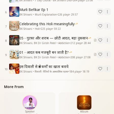
BK Shivani • 7 Day Course - BK Shivani Didi
•
264
plays
•
25:08
Murli Befikar Ep 1
6
BK Shivani • Murli Explanation
•
226
plays
•
29:57
Celebrating this Holi meaningfully
7
BK Shivani • Holi
•
225
plays
•
59:22
05 - गुटका और शराब — छोटी आदत, बड़ा नुकसान
8
BK Shivani, BK Dr Girish Patel • Addiction
•
212
plays
•
28:44
01 - आदत कब मजबूरी बन जाती है?
9
BK Shivani, BK Dr Girish Patel • Addiction
•
208
plays
•
27:08
इस दिवाली से श्रेष्ठ कर्मों का खाता बनाये
10
BK Shivani • दिवाली: रीतियों के आध्यात्मिक रहस्य
•
184
plays
•
18:19
More From
Speaker
Album