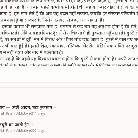
एक आंतरिक व्यसन के रूप में समझाया गया है। कई बार हम कहते हैं, “गुस्सा तो मेरा
र हावी हो रहा है। जो बात पहले कभी-कभी होती थी, वह बार-बार दोहराने से आद
जाता है। हम मान लेते हैं कि अब यह बदल नहीं सकता, जबकि हर संस्कार परिवर्तन किय
 केवल बनाया हुआ संस्कार है, जिसे आत्मबल से बदला जा सकता है।
ै, इसका कारण भी समझाया गया है। बचपन से कई बार यह अनुभव होता है कि रोने, चिल
 हथियार है। लेकिन यह हथियार दूसरों से अधिक हमें ही नुकसान पहुँचाता है। गुस्से 
पर संबंधों में दूरी, मन में विरोध और भीतर चोट छोड़ जाता है। गुस्से में बोले गए शब
ों पर भी बात हुई है। इससे दिल, रक्तचाप, मस्तिष्क और रोग-प्रतिरोधक शक्ति पर बु
ण में नहीं रहता और बाद में पछताता है।
ाधान यह है कि पहले यह विश्वास बदलना होगा कि गुस्से से काम होता है। अपने आप से
्वयं को चेक करना, शांत स्वरूप आत्मा की स्मृति रखना और मेडिटेशन का अभ्यास इ
ी बात मनवाता है, तो माता-पिता को प्रेम से लेकिन दृढ़ता के साथ उसे यह अनुभव क
योंकि बच्चा देखकर सीखता है।
 नहीं, बार-बार बनाया हुआ संस्कार है। जब हम यह निश्चय करते हैं कि क्रोध कोई 
 है।
राब — छोटी आदत, बड़ा नुकसान
ish Patel • Addiction
•
211
plays
ूरी बन जाती है?
ish Patel • Addiction
•
207
plays