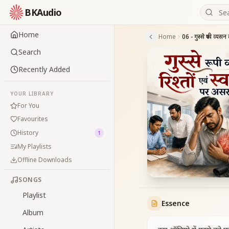
BKAudio
Home
Home
Search
Recently Added
YOUR LIBRARY
For You
Favourites
History
1
My Playlists
Offline Downloads
SONGS
Playlist
Essence
Album