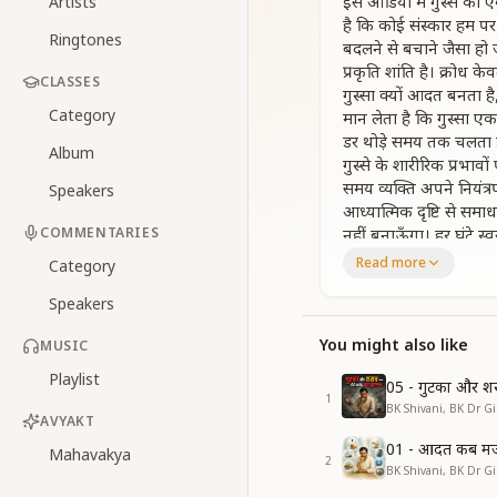
इस ऑडियो में गुस्से को 
Artists
है कि कोई संस्कार हम प
Ringtones
बदलने से बचाने जैसा हो 
प्रकृति शांति है। क्रोध
CLASSES
गुस्सा क्यों आदत बनता ह
Category
मान लेता है कि गुस्सा एक
डर थोड़े समय तक चलता है, 
Album
गुस्से के शारीरिक प्रभाव
समय व्यक्ति अपने नियंत्र
Speakers
आध्यात्मिक दृष्टि से सम
COMMENTARIES
नहीं बनाऊँगा। हर घंटे स
यदि बच्चा गुस्से से अपन
Read more
Category
क्रोध का प्रयोग न हो, क्
Speakers
सार / Essence:
गुस्सा हमारा मूल स्वभाव
You might also like
MUSIC
यह आदत बदली जा सकती
Playlist
05 - गुटका और श
1
BK Shivani, BK Dr Gir
AVYAKT
01 - आदत कब मजब
Mahavakya
2
BK Shivani, BK Dr Gir