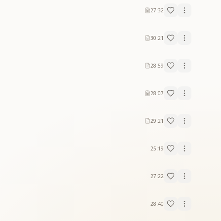
27:32
30:21
28:59
28:07
29:21
25:19
27:22
28:40