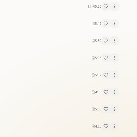
5:36
5:19
5:52
5:08
5:12
4:36
5:00
4:26