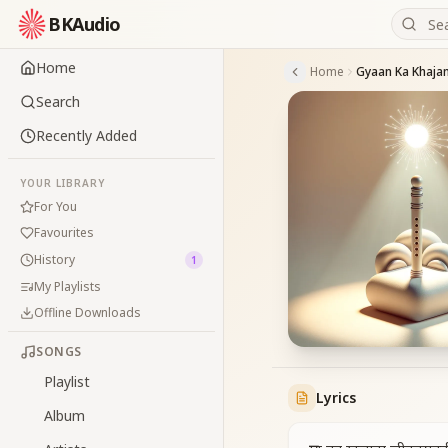
BKAudio
Home
Home
Search
Recently Added
YOUR LIBRARY
For You
Favourites
History
1
My Playlists
Offline Downloads
SONGS
Playlist
Lyrics
Album