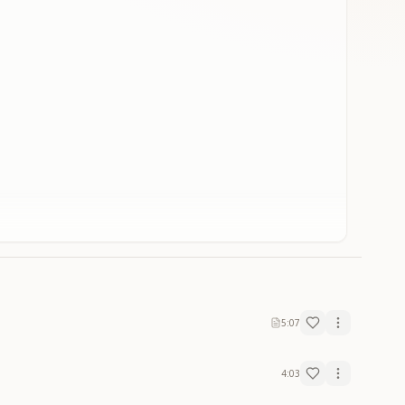
5:07
4:03