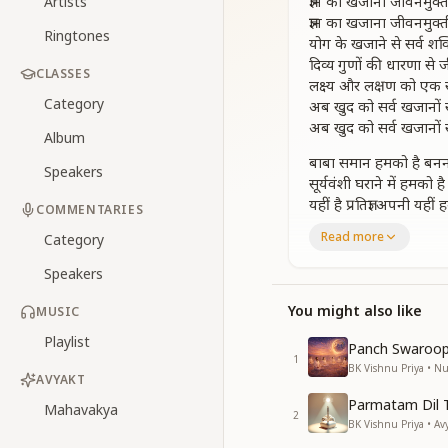
ज्ञान का खजाना जीवनमुक्ती
Artists
ज्ञान का खजाना जीवनमुक्ती
Ringtones
योग के खजाने से सर्व शक्
दिव्य गुणों की धारणा से 
CLASSES
लक्ष्य और लक्षण को एक 
Category
अब खुद को सर्व खजानों से
अब खुद को सर्व खजानों से
Album
बाबा समान हमको है बन
Speakers
सूर्यवंशी घराने में हमको 
यहीं है प्रतिज्ञा अपनी यहीं
COMMENTARIES
आधा अधूरा नहीं पूरा पास
Read more
Category
जो भी करना है अब है अत
अब खुद को सर्व खजानों से
Speakers
अब खुद को सर्व खजानों से
You might also like
MUSIC
जितना भी बाबा से प्यार 
Playlist
सब की दुआओं का मिलत
Panch Swaroop
1
दुआओं की अनुभूति हर प
BK Vishnu Priya • 
AVYAKT
इस देह भान के मै पन को 
Parmatam Dil 
अब खुद को सर्व खजानों से
Mahavakya
2
BK Vishnu Priya • Av
अब खुद को सर्व खजानों से