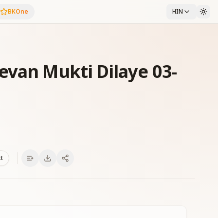
BKOne
HIN
evan Mukti Dilaye 03-
xt