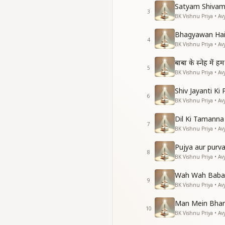
ज्ञान का खजाना जीवनमुक्ती
Satyam Shivam
योग के खजाने से सर्व शक्
3
BK Vishnu Priya • Av
दिव्य गुणों की धारणा से 
लक्ष्य और लक्षण को एक 
Bhagyawan Hai
4
अब खुद को सर्व खजानों से
BK Vishnu Priya • Av
अब खुद को सर्व खजानों से
बाबा के स्नेह में
5
BK Vishnu Priya • Av
Shiv Jayanti Ki
6
BK Vishnu Priya • Av
Dil Ki Tamann
7
BK Vishnu Priya • Av
Pujya aur purv
8
BK Vishnu Priya • Av
Wah Wah Baba
9
BK Vishnu Priya • Av
Man Mein Bhar
10
BK Vishnu Priya • Av