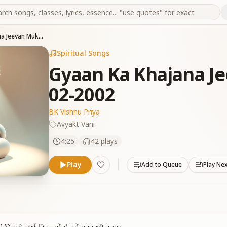
Gyaan Ka Khajana Jeevan Mukti Dilaye 03-02-2002
Spiritual Songs
Gyaan Ka Khajana Je
02-2002
BK Vishnu Priya
Avyakt Vani
4:25
42
plays
Play
Add to Queue
Play Ne