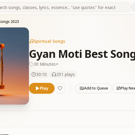
 Songs 2023
Spiritual Songs
Gyan Moti Best Song
30 Minutes+
30:10
251
plays
Play
Add to Queue
Play Ne