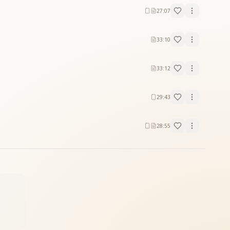
27:07
33:10
33:12
29:43
28:55