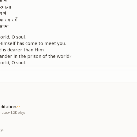
आत्मा
मात्मा
 में
ारागार में
आत्मा
orld, O soul.
imself has come to meet you.
d is dearer than Him.
nder in the prison of the world?
orld, O soul.
ेखो सही
ुलो कभी
ुलो कभी
 एक मे है सब कुछ एक मे है सब कुछ
तुम्हे
itation
तुम्हे
nutes+
•
1.2K
plays
अब खातमा
आत्मा
ays
im within your mind.