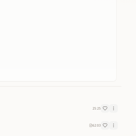
25:25
62:03