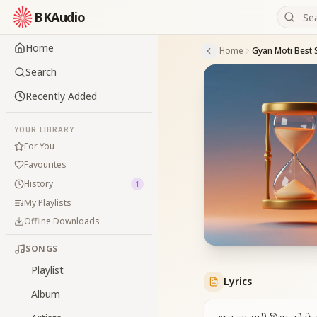
BKAudio
Home
Home
Gyan Moti Best
Search
Recently Added
YOUR LIBRARY
For You
Favourites
History
1
My Playlists
Offline Downloads
SONGS
Playlist
Lyrics
Album