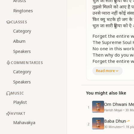
भुल जा सारी दुनिया को ऐ 
Artists
तुझसे मिलने को आए है पर
Ringtones
उनसे प्यारा नहीं कोई संसार
फिर क्यु भटके हो जग के क
CLASSES
भुल जा सारी दुनिया को ऐ 
Category
Forget the entire w
Album
The Supreme Soul H
No one in this worl
Speakers
Then why do you wa
Forget the entire w
COMMENTARIES
Read more
मन में उसको बसाके तो द
Category
मनमनाभव का मंत्र ना भ
Speakers
मनमनाभव का मंत्र ना भ
याद आती रहे हर एक को,
You might also like
MUSIC
समाया हुआ
Playlist
फिर मिलेगा नहीं ऐसा मौका 
Om Dhwani Med
1
फिर मिलेगा नहीं ऐसा मौका 
Harish Moyal • 30 Mi
AVYAKT
याद से पाप का कर लो 
Baba Dhun
भूल जा सारी दुनिया को ऐ 
Mahavakya
2
30 Minutes+
•
1.1K
pl
Try truly placing H