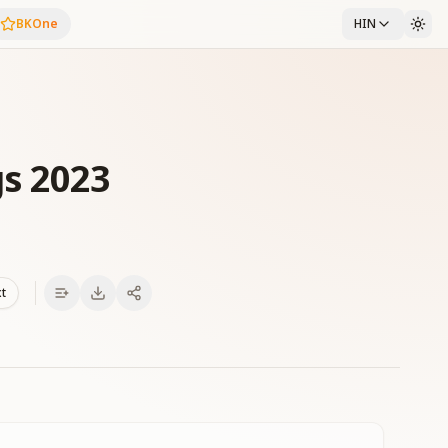
BKOne
HIN
s 2023
xt