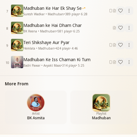
हर दिल कहे हमारा है अम्बर से धरती पर जैसे
Madhuban Ke Har Ek Shay Se
प्रभु ने स्वर्ग उतारा है
7
Suresh Wadkar • Madhuban
•
389
plays
•
6:28
प्रभु ने स्वर्ग उतारा है
वो ज्ञान सरोवर प्यारा है हर दिल कहे हमारा है
Madhuban ke Hai Dham Char
8
ज्ञान सरोवर प्यारा है हर दिल कहे हमारा है
BK Reena • Madhuban
•
581
plays
•
6:25
ज्ञान सरोवर प्यारा है हर दिल कहे हमारा है
Teri Shikshaye Aur Pyar
9
Hemlata • Madhuban
•
424
plays
•
4:46
Madhuban Ke Iss Chaman Ki Tum
10
Badri Pawar • Avyakt Maas
•
314
plays
•
5:25
More From
Artist
Playlist
BK Asmita
Madhuban