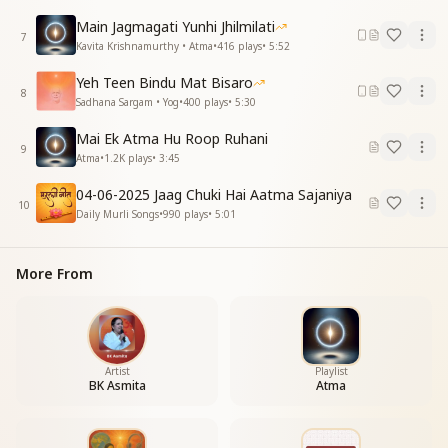
निज भाग्य पर कर मेहरबानी नित्य ही अपनी
हे आत्मन
Main Jagmagati Yunhi Jhilmilati
7
Kavita Krishnamurthy • Atma
•
416
plays
•
5:52
ऐसा न हो की काल कोई खेल ऐसा खेल ले
तेरी प्रजा तुझसे बगावत फिर नया कोई छेड दे
Yeh Teen Bindu Mat Bisaro
8
फिर नया कोई छेड दे
Sadhana Sargam • Yog
•
400
plays
•
5:30
पहरा लगा रख सावधानी चित्त पर अपनी
Mai Ek Atma Hu Roop Ruhani
9
हे आत्मन अंतर की निगरानी तू कर अपनी
Atma
•
1.2K
plays
•
3:45
राजन तनिक तू राजधानी देख ले अपनी
04-06-2025 Jaag Chuki Hai Aatma Sajaniya
हो योग युक्त कर दे काया रोगमुक्त अपनी
10
Daily Murli Songs
•
990
plays
•
5:01
राजन तनिक तू राजधानी देख ले अपनी
हे आत्मन
हे आत्मन
More From
हे आत्मन
–-----------------------------------------
Artist
Playlist
BK Asmita
Atma