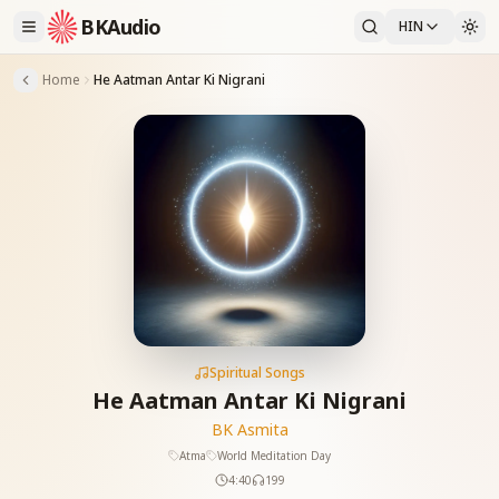
BKAudio
HIN
Home
He Aatman Antar Ki Nigrani
Spiritual Songs
He Aatman Antar Ki Nigrani
BK Asmita
Atma
World Meditation Day
4:40
199