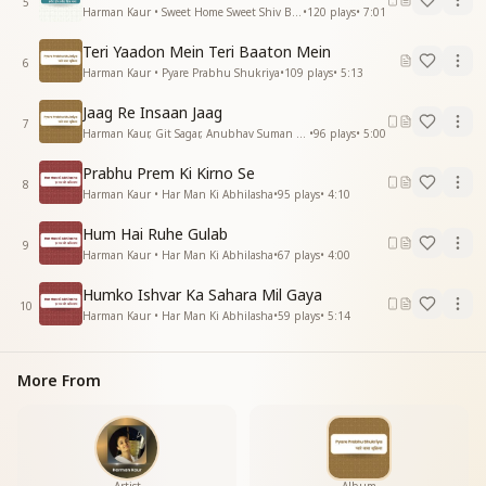
5
मन उपवन में खुशियों के कमल भी खिलते है
Harman Kaur • Sweet Home Sweet Shiv Baba
•
120
plays
•
7:01
हे मानव आओ आपका अभिनन्दन करते है
Teri Yaadon Mein Teri Baaton Mein
हे मानव आओ आपका अभिनन्दन करते है
6
Harman Kaur • Pyare Prabhu Shukriya
•
109
plays
•
5:13
प्रभु मिलन की राह पर सब मिलकर चलते है
हे मानव आओ आपका अभिनन्दन करते है
Jaag Re Insaan Jaag
हे मानव आओ
7
Harman Kaur, Git Sagar, Anubhav Suman • Pyare Prabhu Shukriya
•
96
plays
•
5:00
—-------------------------------------
Prabhu Prem Ki Kirno Se
8
Harman Kaur • Har Man Ki Abhilasha
•
95
plays
•
4:10
Hum Hai Ruhe Gulab
9
Harman Kaur • Har Man Ki Abhilasha
•
67
plays
•
4:00
Humko Ishvar Ka Sahara Mil Gaya
10
Harman Kaur • Har Man Ki Abhilasha
•
59
plays
•
5:14
More From