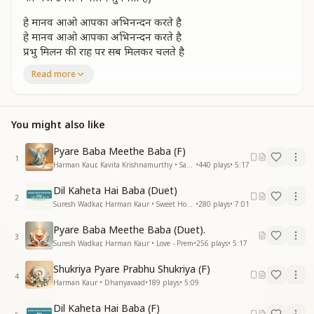
हे मानव आओ आपका अभिनन्दन करते है
हे मानव आओ आपका अभिनन्दन करते है
प्रभु मिलन की राह पर सब मिलकर चलते है
हे मानव आओ आपका अभिनन्दन करते है
Read more
हे मानव आओ……..
जगी आत्म ज्योती सृष्टि पर
लगी रोक माया की दृष्टी पर
You might also like
जगी आत्म ज्योती सृष्टि पर
लगी रोक माया की दृष्टी पर
Pyare Baba Meethe Baba (F)
1
चक्र फिरेंगे देव बनेंगे वृत्ति या सारी दूर हटेंगे
Harman Kaur, Kavita Krishnamurthy • Saathi (Companion)
•
440
plays
•
5:17
श्रेष्ठ विचारो से अपना संसार बदलते है
Dil Kaheta Hai Baba (Duet)
हे मानव आओ आपका अभिनन्दन करते है
2
Suresh Wadkar, Harman Kaur • Sweet Home Sweet Shiv Baba
•
280
plays
•
7:01
हे मानव आओ
Pyare Baba Meethe Baba (Duet).
चले साथ पार गगनके
3
Suresh Wadkar, Harman Kaur • Love - Prem
•
256
plays
•
5:17
बनके प्रभु मालाके मनके
चले साथ पर गगनके
Shukriya Pyare Prabhu Shukriya (F)
बनके प्रभु मालाके मनके
4
Harman Kaur • Dhanyavaad
•
189
plays
•
5:09
वहा नहीं बंधन किसीका
शांति है स्वधर्म सभी का
Dil Kaheta Hai Baba (F)