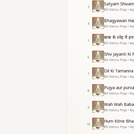
Satyam Shivam
व्यर्थ न जाए खजाना कोई
3
BK Vishnu Priya • Av
पूज्यनीय बनकरके निखरे
गायन पूजनके योग्य अभी 
Bhagyawan Hai
अनुभवी मूर्त बन जाएंगे
4
BK Vishnu Priya • Av
सबको अनुभवी बनाएंगे
हर गुण और शक्ति के अनुभ
बाबा के स्नेह में
5
अनुभवी बन सबको अनुभव
BK Vishnu Priya • Av
Shiv Jayanti Ki
6
BK Vishnu Priya • Av
Dil Ki Tamann
7
BK Vishnu Priya • Av
Pujya aur purv
8
BK Vishnu Priya • Av
Wah Wah Baba
9
BK Vishnu Priya • Av
Hum Kitne Bha
10
BK Vishnu Priya • Av