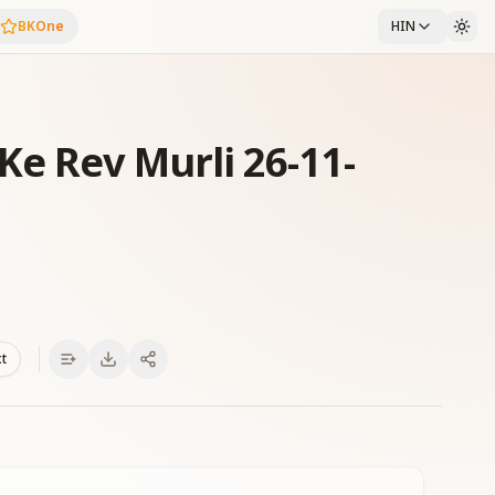
BKOne
HIN
Ke Rev Murli 26-11-
xt