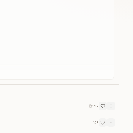
5:07
4:03