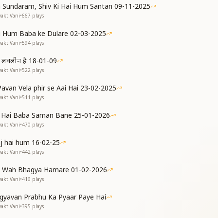
 Sundaram, Shiv Ki Hai Hum Santan 09-11-2025
yakt Vani
•
667
plays
ही बन जाएंगे
 Hum Baba ke Dulare 02-03-2025
yakt Vani
•
594
plays
वी मूर्त बन जाएंगे
 हम लवलीन है 18-01-09
ी बनाएंगे
yakt Vani
•
522
plays
 Pavan Vela phir se Aai Hai 23-02-2025
yakt Vani
•
511
plays
a Hai Baba Saman Bane 25-01-2026
yakt Vani
•
470
plays
aj hai hum 16-02-25
yakt Vani
•
442
plays
 Wah Bhagya Hamare 01-02-2026
yakt Vani
•
416
plays
gyavan Prabhu Ka Pyaar Paye Hai
yakt Vani
•
395
plays