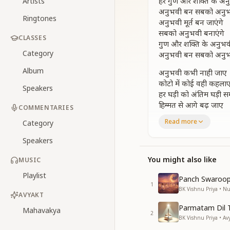
हर गुण और शक्ति के अनुभ
Artists
अनुभवी बन सबको अनुभव
Ringtones
अनुभवी मूर्त बन जाएंगे
सबको अनुभवी बनाएंगे
CLASSES
गुण और शक्ति के अनुभवी 
Category
अनुभवी बन सबको अनुभव
Album
अनुभवी कभी नाही जाए
कोटो में कोई वही कहला
Speakers
हर घड़ी को अंतिम घड़ी स
हिम्मत से आगे बढ़ जाए
COMMENTARIES
अनुभव कोही आधार हम बन
Read more
Category
हर गुण और शक्ति के अनुभ
Speakers
बाबा की यही आस
वारिस आए बाबा के पास
You might also like
MUSIC
प्रत्यक्ष हो जाए बाबा
Playlist
विजई रतन रचाए रास
Panch Swaroop
1
बाबा आगये ये गीत हर दिल
BK Vishnu Priya • 
AVYAKT
हर गुण और शक्ति के अनुभ
Parmatam Dil 
Mahavakya
2
मन वचन कर्म से जमा करे
BK Vishnu Priya • Av
खजानों से झोली भरे