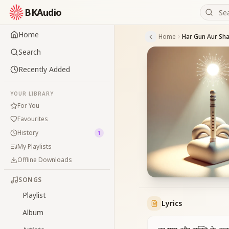
BKAudio
Home
Home
Search
Recently Added
YOUR LIBRARY
For You
Favourites
History
1
My Playlists
Offline Downloads
SONGS
Playlist
Lyrics
Album