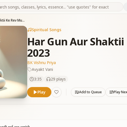
Har Gun Aur Shaktii Ke Rev Murli 26-11-2023
Spiritual Songs
Har Gun Aur Shaktii 
2023
BK Vishnu Priya
Avyakt Vani
3:35
29
plays
Play
Add to Queue
Play Ne