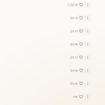
5:36
5:19
5:52
5:08
5:12
4:36
5:00
4:46