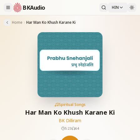
BKAudio
HIN
Home
Har Man Ko Khush Karane Ki
Spiritual Songs
Har Man Ko Khush Karane Ki
BK Dilliram
5:23
64