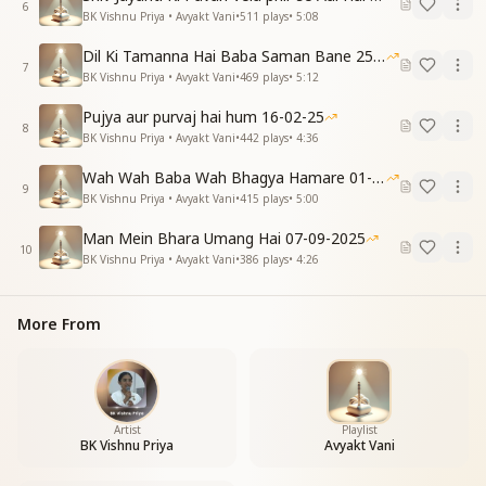
मनके उमंग से उत्साह के रंग से
6
BK Vishnu Priya • Avyakt Vani
•
511
plays
•
5:08
संगमयुग में हर दिन उत्सव ही मनाना है
दिल में बधाईयों के बज रहे साज अनोखे
Dil Ki Tamanna Hai Baba Saman Bane 25-01-2026
7
हीरे जैसा बने हम यही समय सुहाना है
BK Vishnu Priya • Avyakt Vani
•
469
plays
•
5:12
हम सब की खुशियों का अब ना ठिकाना है
Pujya aur purvaj hai hum 16-02-25
हीरे जैसा हमे बनाने शिव धरा पे पधारे है
8
BK Vishnu Priya • Avyakt Vani
•
442
plays
•
4:36
हीरे तुल्य ये जयंती है मिलकर हम मना रहे
हीरे जैसा हमे बनाने शिव धरा पे पधारे है
Wah Wah Baba Wah Bhagya Hamare 01-02-2026
हीरे तुल्य ये जयंती है मिलकर हम मना रहे
9
BK Vishnu Priya • Avyakt Vani
•
415
plays
•
5:00
Man Mein Bhara Umang Hai 07-09-2025
10
BK Vishnu Priya • Avyakt Vani
•
386
plays
•
4:26
More From
Artist
Playlist
BK Vishnu Priya
Avyakt Vani