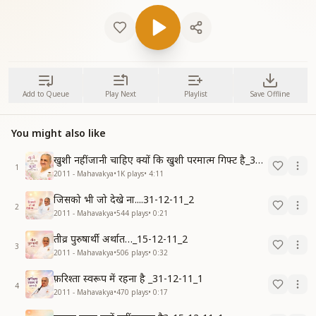
Add to Queue
Play Next
Playlist
Save Offline
You might also like
खुशी नहीं जानी चाहिए क्यों कि खुशी परमात्म गिफ्ट है_31-03-10
1
2011 - Mahavakya
•
1K
plays
•
4:11
जिसको भी जो देखे ना....31-12-11_2
2
2011 - Mahavakya
•
544
plays
•
0:21
तीव्र पुरुषार्थी अर्थात…_15-12-11_2
3
2011 - Mahavakya
•
506
plays
•
0:32
फ़रिश्ता स्वरूप में रहना है _31-12-11_1
4
2011 - Mahavakya
•
470
plays
•
0:17