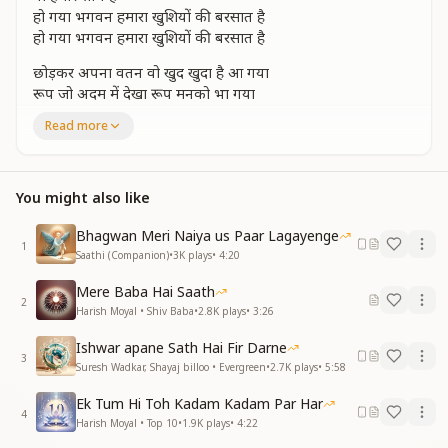
हो गया भगवन हमारा खुशियों की बरसात है
हो गया भगवन हमारा खुशियों की बरसात है
छोड़कर अपना वतन वो खुद खुदा है आ गया
रूप जो अदम में देखा रूप मनको भा गया
साथी बनके साथ देता
Read more
साथी बनके साथ देता
स्वर्ग की सौगात है
स्वर्ग की सौगात है
You might also like
हो गया भगवन हमारा खुशियों की बरसात है
हो गया भगवन हमारा खुशियों की बरसात है
Bhagwan Meri Naiya us Paar Lagayenge
1
सचमुच यकीन होता नही भगवान यू मिल जायेगा
Saathi (Companion)
•
3K
plays
•
4:20
रहमतों की हम पे बारिश ऐसी वो बरसाएगा
Mere Baba Hai Saath
है हकीकत सामने वो
2
Harish Moyal • Shiv Baba
•
2.8K
plays
•
3:26
है हकीकत सामने वो
ये नहीं कोई ख्वाब है
Ishwar apane Sath Hai Fir Darne
ये नहीं कोई ख्वाब है
3
Suresh Wadkar, Shayaj billoo • Evergreen
•
2.7K
plays
•
5:58
हो गया भगवान हमारा खुशियों की बरसात है
हो गया भगवान हमारा खुशियों की बरसात है
Ek Tum Hi Toh Kadam Kadam Par Har
4
Harish Moyal • Top 10
•
1.9K
plays
•
4:22
अब तो हम उसके बिना पलभरभी रह सकते नहीं उसके बिना कैसे रहे ये