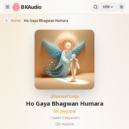
BKAudio
HIN
Home
Ho Gaya Bhagwan Humara
Spiritual Songs
Ho Gaya Bhagwan Humara
BK Jaygopal
Saathi (Companion)
6:16
254