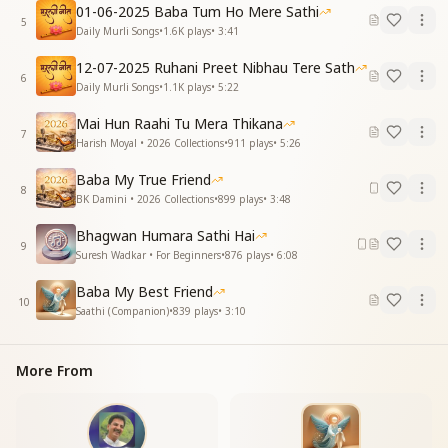
भी कह सकते नहीं
01-06-2025 Baba Tum Ho Mere Sathi
5
हर कदम पर साथ उसका
Daily Murli Songs
•
1.6K
plays
•
3:41
हर कदम पर साथ उसका
12-07-2025 Ruhani Preet Nibhau Tere Sath
हाथो में हाथ है
6
Daily Murli Songs
•
1.1K
plays
•
5:22
हाथो में हाथ है
हो गया भगवान हमारा खुशियों की बरसात है
Mai Hun Raahi Tu Mera Thikana
हो गया भगवान हमारा खुशियों की बरसात है
7
Harish Moyal • 2026 Collections
•
911
plays
•
5:26
ढूंढते थे जिसको दर दर
ढूंढते थे जिसको दर दर
Baba My True Friend
8
वो हमारे साथ है
BK Damini • 2026 Collections
•
899
plays
•
3:48
वो हमारे साथ है
Bhagwan Humara Sathi Hai
हो गया भगवन हमारा खुशियों की बरसात है
9
Suresh Wadkar • For Beginners
•
876
plays
•
6:08
हो गया भगवन हमारा खुशियों की बरसात है
खुशियों की बरसात है
Baba My Best Friend
खुशियों की बरसात है
10
Saathi (Companion)
•
839
plays
•
3:10
खुशियों की बरसात है"
More From