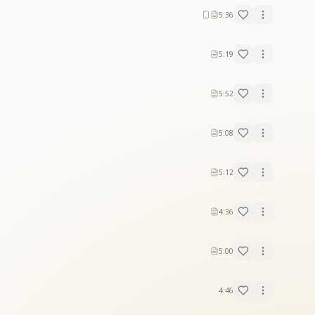
5:36
5:19
5:52
5:08
5:12
4:36
5:00
4:46