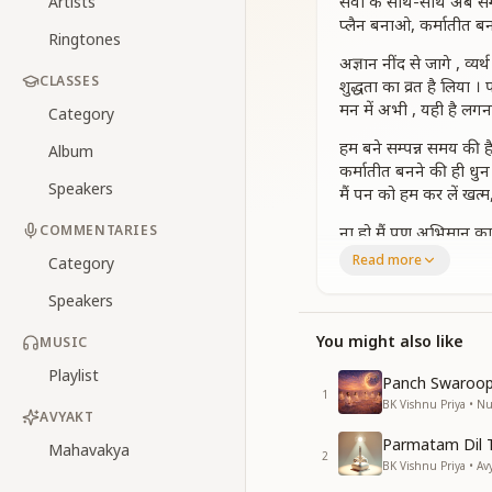
सेवा के साथ-साथ अब सम्
Artists
प्लैन बनाओ, कर्मातीत ब
Ringtones
अज्ञान नींद से जागे , व्यर
CLASSES
शुद्धता का व्रत है लिया । 
मन में अभी , यही है लगन
Category
हम बने सम्पन्न समय की ह
Album
कर्मातीत बनने की ही धुन
Speakers
मैं पन को हम कर लें खत्
COMMENTARIES
ना हो मैं पण अभिमान का
दुःख ये बहुत ही बढ़ने लगा
Read more
Category
दुःखियों पर करें हम रहम
Speakers
हम बने सम्पन्न समय की ह
कर्मातीत बनने की ही धुन
You might also like
MUSIC
मैं पन को हम कर लें खत्
Playlist
Panch Swaroop
1
BK Vishnu Priya • 
AVYAKT
Parmatam Dil 
Mahavakya
2
BK Vishnu Priya • Av