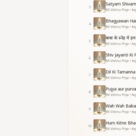
Satyam Shivam
3
BK Vishnu Priya • Av
Bhagyawan Hai
4
BK Vishnu Priya • Av
बाबा के स्नेह में
5
BK Vishnu Priya • Av
Shiv Jayanti Ki
6
BK Vishnu Priya • Av
Dil Ki Tamann
7
BK Vishnu Priya • Av
Pujya aur purv
8
BK Vishnu Priya • Av
Wah Wah Baba
9
BK Vishnu Priya • Av
Hum Kitne Bha
10
BK Vishnu Priya • Av