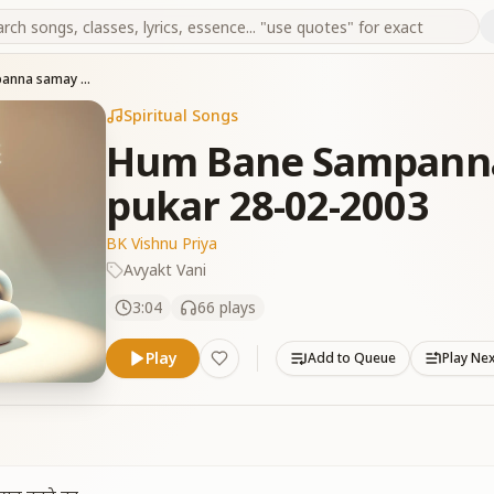
Hum Bane Sampanna samay ki hai yahi pukar 28-02-2003
Spiritual Songs
Hum Bane Sampanna 
pukar 28-02-2003
BK Vishnu Priya
Avyakt Vani
3:04
66
plays
Play
Add to Queue
Play Ne