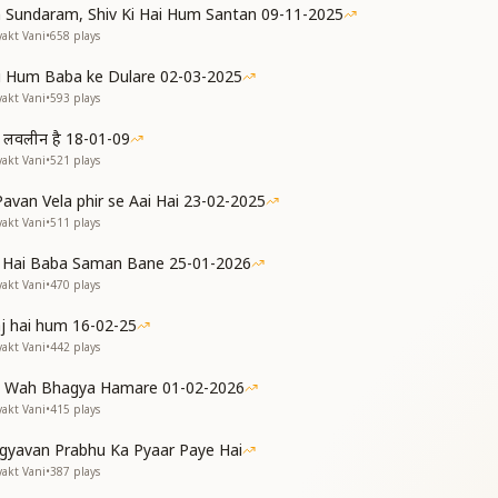
 Sundaram, Shiv Ki Hai Hum Santan 09-11-2025
yakt Vani
•
658
plays
 Hum Baba ke Dulare 02-03-2025
yakt Vani
•
593
plays
 हम लवलीन है 18-01-09
yakt Vani
•
521
plays
 Pavan Vela phir se Aai Hai 23-02-2025
yakt Vani
•
511
plays
a Hai Baba Saman Bane 25-01-2026
yakt Vani
•
470
plays
aj hai hum 16-02-25
yakt Vani
•
442
plays
 Wah Bhagya Hamare 01-02-2026
yakt Vani
•
415
plays
gyavan Prabhu Ka Pyaar Paye Hai
yakt Vani
•
387
plays