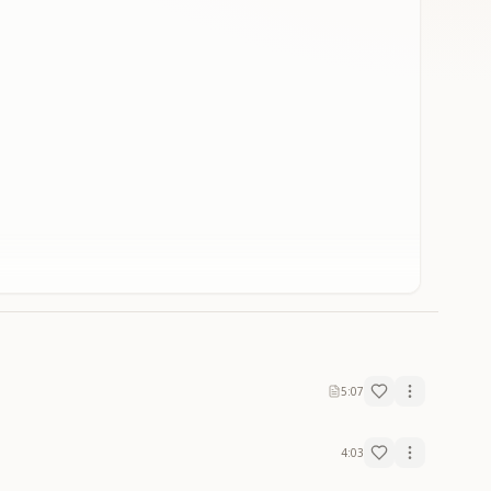
5:07
4:03