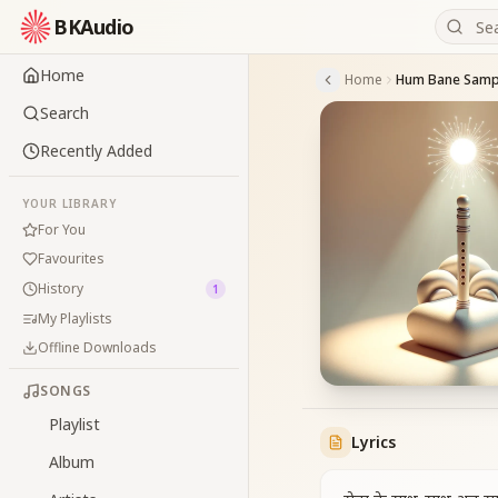
BKAudio
Home
Home
Search
Recently Added
YOUR LIBRARY
For You
Favourites
History
1
My Playlists
Offline Downloads
SONGS
Playlist
Lyrics
Album