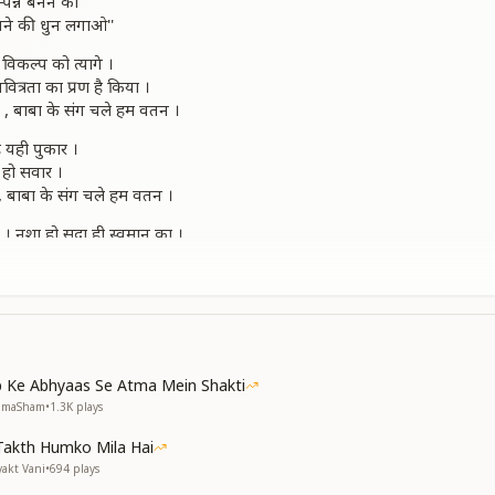
पन्न बनने का
नने की धुन लगाओ''
्थ विकल्प को त्यागे ।
पवित्रता का प्रण है किया ।
 , बाबा के संग चले हम वतन ।
ै यही पुकार ।
 हो सवार ।
म, बाबा के संग चले हम वतन ।
 । नशा हो सदा ही स्वमान का ।
 है, संसार में इंसान का ।
 । बाबा के संग चले हम वतन ।
ै यही पुकार ।
 हो सवार ।
म, बाबा के संग चले हम वतन ।
 Ke Abhyaas Se Atma Mein Shakti
NumaSham
•
1.3K
plays
Takth Humko Mila Hai
yakt Vani
•
694
plays