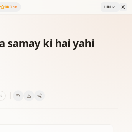
BKOne
HIN
samay ki hai yahi
xt