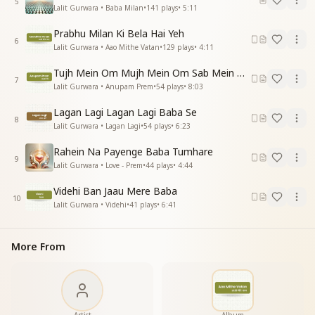
5
Lalit Gurwara • Baba Milan
•
141
plays
•
5:11
परम ज्योति के पास परम ज्योति के पास
Prabhu Milan Ki Bela Hai Yeh
6
Lalit Gurwara • Aao Mithe Vatan
•
129
plays
•
4:11
Tujh Mein Om Mujh Mein Om Sab Mein Om
7
Lalit Gurwara • Anupam Prem
•
54
plays
•
8:03
Lagan Lagi Lagan Lagi Baba Se
8
Lalit Gurwara • Lagan Lagi
•
54
plays
•
6:23
Rahein Na Payenge Baba Tumhare
9
Lalit Gurwara • Love - Prem
•
44
plays
•
4:44
Videhi Ban Jaau Mere Baba
10
Lalit Gurwara • Videhi
•
41
plays
•
6:41
More From