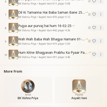
यही अपनी पहचान यही अपना स्वमान
6
BK Vishnu Priya • Avyakt Vani
•
511
plays
•
5:08
हम है राजयोगी सब से न्यारे प्यारे
परमपिता के बच्चे हम है राज दुलारे
Dil Ki Tamanna Hai Baba Saman Bane 25-01-2026
7
बाबा के राजा बच्चे यही अपनी पहचान
BK Vishnu Priya • Avyakt Vani
•
470
plays
•
5:12
स्वराज्य के है अधिकारी हम यही अपना स्वमान
Pujya aur purvaj hai hum 16-02-25
बाबा के राजा बच्चे यही अपनी पहचान
8
BK Vishnu Priya • Avyakt Vani
•
442
plays
•
4:36
स्वराज्य के है अधिकारी हम यही अपना स्वमान
राज दुलारे हम शिव की है संतान
Wah Wah Baba Wah Bhagya Hamare 01-02-2026
यही अपनी पहचान यही अपना स्वमान
9
BK Vishnu Priya • Avyakt Vani
•
415
plays
•
5:00
Hum Kitne Bhagyavan Prabhu Ka Pyaar Paye Hai
10
BK Vishnu Priya • Avyakt Vani
•
391
plays
•
4:46
More From
Artist
Playlist
BK Vishnu Priya
Avyakt Vani