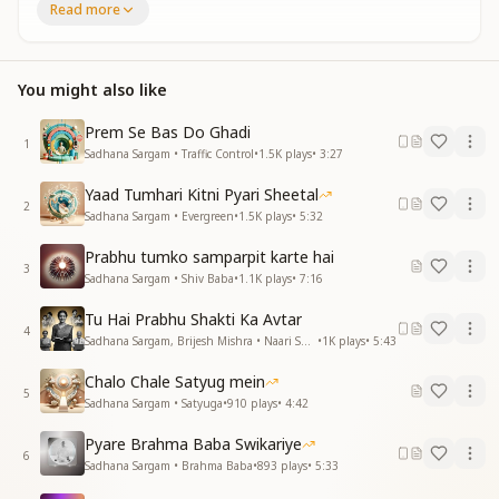
गाने लगे साथ मिल करके सारे, मनभावनी रागिनी मिल गयी है
Read more
हमें आप बाबा ऐसे मिले हैं कि जैसे नई जिन्दगी मिल गयी है..."
You might also like
Prem Se Bas Do Ghadi
1
Sadhana Sargam • Traffic Control
•
1.5K
plays
•
3:27
Yaad Tumhari Kitni Pyari Sheetal
2
Sadhana Sargam • Evergreen
•
1.5K
plays
•
5:32
Prabhu tumko samparpit karte hai
3
Sadhana Sargam • Shiv Baba
•
1.1K
plays
•
7:16
Tu Hai Prabhu Shakti Ka Avtar
4
Sadhana Sargam, Brijesh Mishra • Naari Shakti
•
1K
plays
•
5:43
Chalo Chale Satyug mein
5
Sadhana Sargam • Satyuga
•
910
plays
•
4:42
Pyare Brahma Baba Swikariye
6
Sadhana Sargam • Brahma Baba
•
893
plays
•
5:33