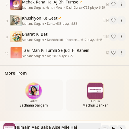
Mehak Raha Hai Aj Bhi Tumse
7
Sadhana Sargam, Harish Moyal • Dadi Gulzar
•
763
plays
•
6:59
Khushiyon Ke Geet
8
Sadhana Sargam • Dance
•
635
plays
•
5:55
Bharat Ki Beti
9
Sadhana Sargam • Deshbhakti - Independence Day
•
617
plays
•
5:45
Taar Man Ki Tumhi Se Judi Hi Rahein
10
Sadhana Sargam • Yog
•
587
plays
•
7:27
More From
Artist
Album
Sadhana Sargam
Madhur Zankar
Humain Aap Baba Aise Mile Hai