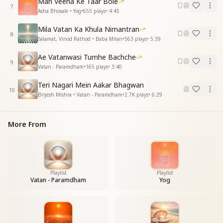
Man Veena Ke Taar Bole
7
Asha Bhosale • Yog
•
655
plays
•
4:45
Mila Vatan Ka Khula Nimantran
8
Salamat, Vinod Rathod • Baba Milan
•
563
plays
•
5:39
Ae Vatanwasi Tumhe Bachche
9
Vatan - Paramdham
•
165
plays
•
3:40
Teri Nagari Mein Aakar Bhagwan
10
Brijesh Mishra • Vatan - Paramdham
•
2.7K
plays
•
6:29
More From
Playlist
Playlist
Vatan - Paramdham
Yog