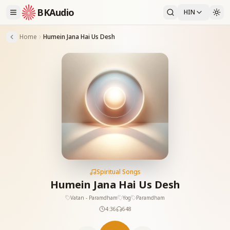
BKAudio
HIN
Home
Humein Jana Hai Us Desh
Spiritual Songs
Humein Jana Hai Us Desh
Vatan - Paramdham
Yog
Paramdham
4:36
648