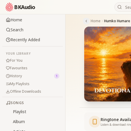
BKAudio
Home
Home
Humko Humare 
Search
Recently Added
YOUR LIBRARY
For You
Favourites
History
1
My Playlists
Offline Downloads
SONGS
Playlist
Ringtone Avail
Album
Listen & download ri