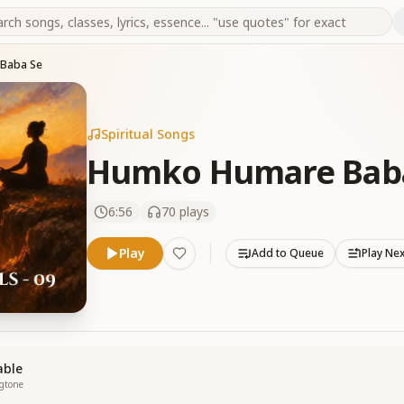
Baba Se
Spiritual Songs
Humko Humare Bab
6:56
70
plays
Play
Add to Queue
Play Ne
able
ngtone