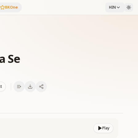
BKOne
HIN
a Se
xt
Play