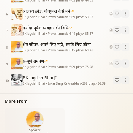
BK Jagdish Bhai • Pravachanmala
•
402
plays
•
44:53
आलस्य छोड़, योगयुक्त कैसे बने
6
BK Jagdish Bhai • Pravachanmala
•
389
plays
•
53:03
मर्यादा पूर्वक व्यवहार की विधि
7
BK Jagdish Bhai • Pravachanmala
•
344
plays
•
85:37
श्रेष्ठ जीवन: अपने लिए नहीं, सबके लिए जीना
8
BK Jagdish Bhai • Pravachanmala
•
315
plays
•
60:43
सम्पूर्ण समर्पण
9
BK Jagdish Bhai • Pravachanmala
•
309
plays
•
75:28
BK Jagdish Bhai JI
10
BK Jagdish Bhai • Sakar Sang Ka Anubhav
•
268
plays
•
66:39
More From
Speaker