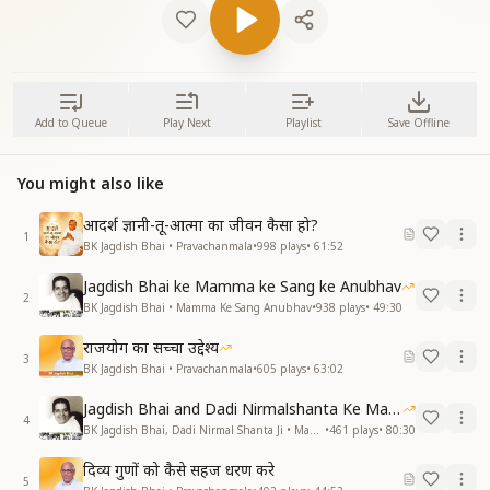
Add to Queue
Play Next
Playlist
Save Offline
You might also like
आदर्श ज्ञानी-तू-आत्मा का जीवन कैसा हो?
1
BK Jagdish Bhai • Pravachanmala
•
998
plays
•
61:52
Jagdish Bhai ke Mamma ke Sang ke Anubhav
2
BK Jagdish Bhai • Mamma Ke Sang Anubhav
•
938
plays
•
49:30
राजयोग का सच्चा उद्देश्य
3
BK Jagdish Bhai • Pravachanmala
•
605
plays
•
63:02
Jagdish Bhai and Dadi Nirmalshanta Ke Mamma Ke Saath Ke Anubhav
4
BK Jagdish Bhai, Dadi Nirmal Shanta Ji • Mamma Ke Sang Anubhav
•
461
plays
•
80:30
दिव्य गुणों को कैसे सहज धरण करे
5