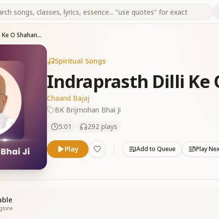
Indraprasth Dilli Ke O Shahanshah
Spiritual Songs
Indraprasth Dilli K
Chaand Bajaj
BK Brijmohan Bhai Ji
5:01
292
plays
Play
Add to Queue
Play Ne
able
ngtone