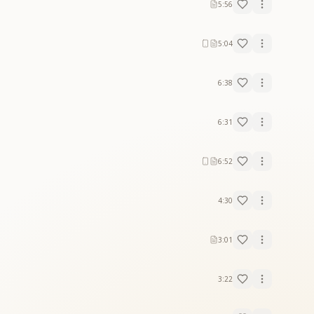
5:56
5:04
6:38
6:31
6:52
4:30
3:01
3:22