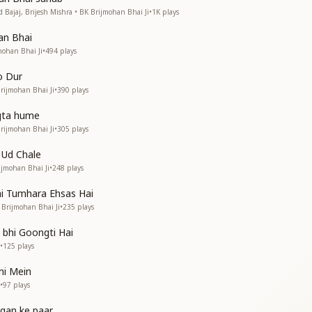
ली राजधानी
 Bajaj, Brijesh Mishra • BK Brijmohan Bhai Ji
•
1K
plays
कहानी
an Bhai
आपकी सेवाओं की होती वाह वाह
mohan Bhai Ji
•
494
plays
तो अथाह
नशाह
o Dur
नशाह
Brijmohan Bhai Ji
•
390
plays
तो अथाह
gta hume
Brijmohan Bhai Ji
•
305
plays
ause of you—
 Ud Chale
he capital because of you;
ijmohan Bhai Ji
•
248
plays
ful story.
ai Tumhara Ehsas Hai
es—your services—are praised everywhere.
 Brijmohan Bhai Ji
•
235
plays
 boundless.
aprastha Delhi,
 bhi Goongti Hai
aprastha Delhi,
•
125
plays
limitless—
ni Mein
•
97
plays
से दिल्ली को दिलाया
से दिल्ली को दिलाया
agan ke paar