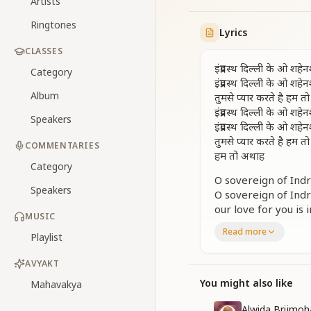
Artists
Ringtones
Lyrics
CLASSES
इंद्रप्रस्थ दिल्ली के ओ शहे
Category
इंद्रप्रस्थ दिल्ली के ओ शहे
Album
तुमसे प्यार करते है हम 
इंद्रप्रस्थ दिल्ली के ओ शहे
Speakers
इंद्रप्रस्थ दिल्ली के ओ शहे
तुमसे प्यार करते है हम 
COMMENTARIES
हम तो अथाह
Category
O sovereign of Indr
Speakers
O sovereign of Indr
our love for you is
MUSIC
O sovereign of Indr
Read more
Playlist
O sovereign of Indr
our love for you is 
AVYAKT
limitless indeed.
You might also like
Mahavakya
तुमसे जानी जाती ये दिल्ल
राजधानी
Alwida Brijmoh