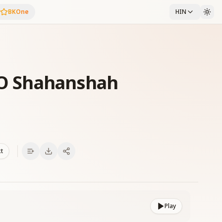
BKOne
HIN
e O Shahanshah
xt
Play