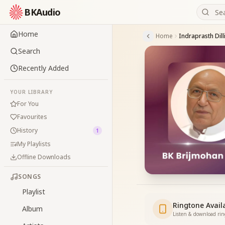
BKAudio
Home
Home
Search
Recently Added
YOUR LIBRARY
For You
Favourites
History
1
My Playlists
Offline Downloads
SONGS
Playlist
Ringtone Avail
Album
Listen & download ri