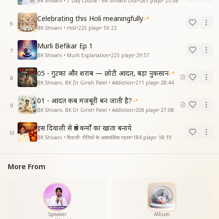
BK Shivani • 7 Day Course - BK Shivani Didi
•
263
plays
•
25:08
Celebrating this Holi meaningfully
6
BK Shivani • Holi
•
225
plays
•
59:22
Murli Befikar Ep 1
7
BK Shivani • Murli Explanation
•
225
plays
•
29:57
05 - गुटका और शराब — छोटी आदत, बड़ा नुकसान
8
BK Shivani, BK Dr Girish Patel • Addiction
•
211
plays
•
28:44
01 - आदत कब मजबूरी बन जाती है?
9
BK Shivani, BK Dr Girish Patel • Addiction
•
208
plays
•
27:08
इस दिवाली से श्रेष्ठ कर्मों का खाता बनाये
10
BK Shivani • दिवाली: रीतियों के आध्यात्मिक रहस्य
•
184
plays
•
18:19
More From
Speaker
Album